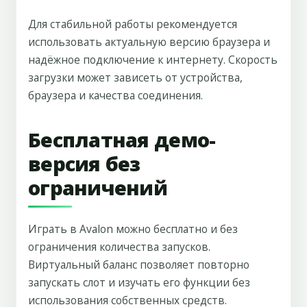
Для стабильной работы рекомендуется
использовать актуальную версию браузера и
надёжное подключение к интернету. Скорость
загрузки может зависеть от устройства,
браузера и качества соединения.
Бесплатная демо-
версия без
ограничений
Играть в Avalon можно бесплатно и без
ограничения количества запусков.
Виртуальный баланс позволяет повторно
запускать слот и изучать его функции без
использования собственных средств.