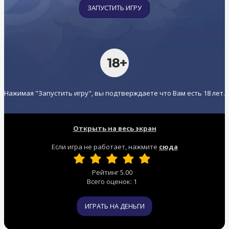
ЗАПУСТИТЬ ИГРУ
Нажимая "Запустить игру", вы подтверждаете что Вам есть 18 лет.
Открыть на весь экран
Если игра не работает, нажмите
сюда
Рейтинг
5.00
Всего оценок:
1
ИГРАТЬ НА ДЕНЬГИ