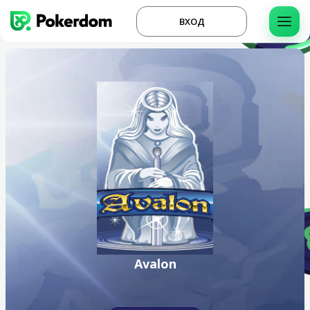
ВХОД
Avalon