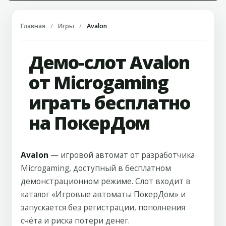
Главная
Игры
Avalon
Демо-слот Avalon
от Microgaming
играть бесплатно
на ПокерДом
Avalon
— игровой автомат от разработчика
Microgaming, доступный в бесплатном
демонстрационном режиме. Слот входит в
каталог «Игровые автоматы ПокерДом» и
запускается без регистрации, пополнения
счёта и риска потери денег.