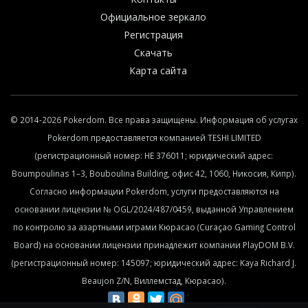
Официальное зеркало
Регистрация
Скачать
Карта сайта
© 2014-2026 Pokerdom. Все права защищены. Информация об услугах
Pokerdom предоставляется компанией TESHI LIMITED
(регистрационный номер: HE 376011; юридический адрес:
Boumpoulinas 1–3, Bouboulina Building, офис 42, 1060, Никосия, Кипр).
Согласно информации Pokerdom, услуги предоставляются на
основании лицензии № OGL/2024/487/0459, выданной Управлением
по контролю за азартными играми Кюрасао (Curaçao Gaming Control
Board) на основании лицензии принадлежит компании PlayDOM B.V.
(регистрационный номер: 145097; юридический адрес: Kaya Richard J.
Beaujon Z/N, Виллемстад, Кюрасао).