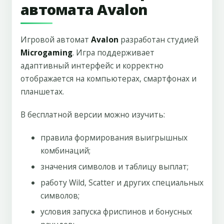
автомата Avalon
Игровой автомат
Avalon
разработан студией
Microgaming
. Игра поддерживает
адаптивный интерфейс и корректно
отображается на компьютерах, смартфонах и
планшетах.
В бесплатной версии можно изучить:
правила формирования выигрышных
комбинаций;
значения символов и таблицу выплат;
работу Wild, Scatter и других специальных
символов;
условия запуска фриспинов и бонусных