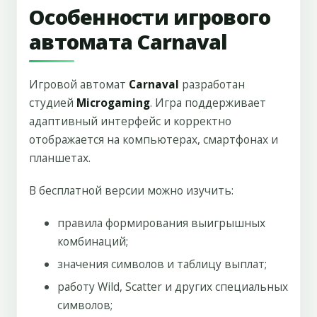
Особенности игрового
автомата Carnaval
Игровой автомат
Carnaval
разработан
студией
Microgaming
. Игра поддерживает
адаптивный интерфейс и корректно
отображается на компьютерах, смартфонах и
планшетах.
В бесплатной версии можно изучить:
правила формирования выигрышных
комбинаций;
значения символов и таблицу выплат;
работу Wild, Scatter и других специальных
символов;