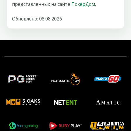
представленных на сайте
ПокерДом
.
Обновлено:
08.08.2026