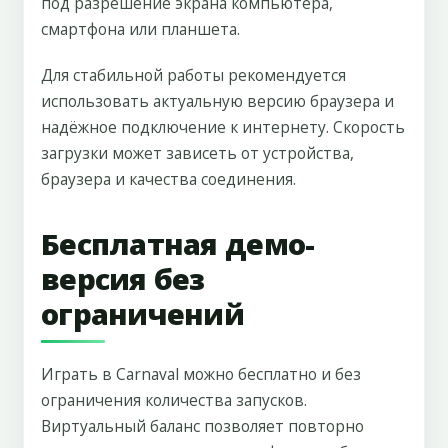
под разрешение экрана компьютера,
смартфона или планшета.
Для стабильной работы рекомендуется
использовать актуальную версию браузера и
надёжное подключение к интернету. Скорость
загрузки может зависеть от устройства,
браузера и качества соединения.
Бесплатная демо-
версия без
ограничений
Играть в Carnaval можно бесплатно и без
ограничения количества запусков.
Виртуальный баланс позволяет повторно