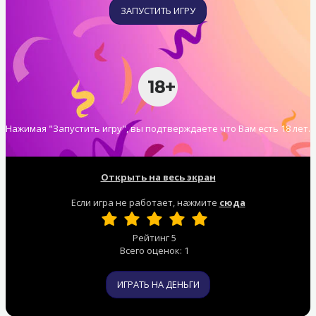
ЗАПУСТИТЬ ИГРУ
Нажимая "Запустить игру", вы подтверждаете что Вам есть 18 лет.
Открыть на весь экран
Если игра не работает, нажмите
сюда
Рейтинг
5
Всего оценок:
1
ИГРАТЬ НА ДЕНЬГИ