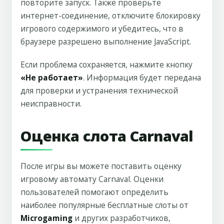
повторите запуск. Также проверьте
интернет-соединение, отключите блокировку
игрового содержимого и убедитесь, что в
браузере разрешено выполнение JavaScript.
Если проблема сохраняется, нажмите кнопку
«Не работает»
. Информация будет передана
для проверки и устранения технической
неисправности.
Оценка слота Carnaval
После игры вы можете поставить оценку
игровому автомату Carnaval. Оценки
пользователей помогают определить
наиболее популярные бесплатные слоты от
Microgaming
и других разработчиков,