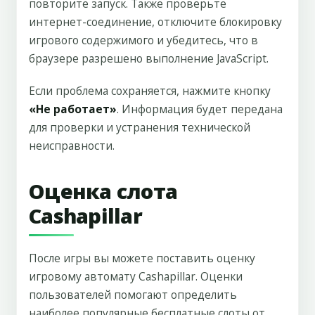
повторите запуск. Также проверьте
интернет-соединение, отключите блокировку
игрового содержимого и убедитесь, что в
браузере разрешено выполнение JavaScript.
Если проблема сохраняется, нажмите кнопку
«Не работает»
. Информация будет передана
для проверки и устранения технической
неисправности.
Оценка слота
Cashapillar
После игры вы можете поставить оценку
игровому автомату Cashapillar. Оценки
пользователей помогают определить
наиболее популярные бесплатные слоты от