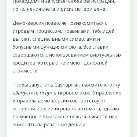
ПокерДом» и запускается без регистрации,
пополнения счёта и риска потери денег.
Демо-версия позволяет ознакомиться с
игровым процессом, правилами, таблицей
выплат, специальными символами и
бонусными функциями слота. Все ставки
совершаются с использованием виртуальных
кредитов, которые не имеют денежной
стоимости.
Чтобы запустить Cashapillar, нажмите кнопку
«Запустить игру»
в игровом окне. Управление
и правила демо-версии соответствуют
основной версии игрового автомата, однако
полученные выигрыши нельзя вывести или
обменять на реальные деньги.