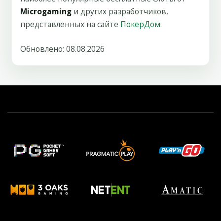
Microgaming
и других разработчиков,
представленных на сайте
ПокерДом
.
Обновлено:
08.08.2026