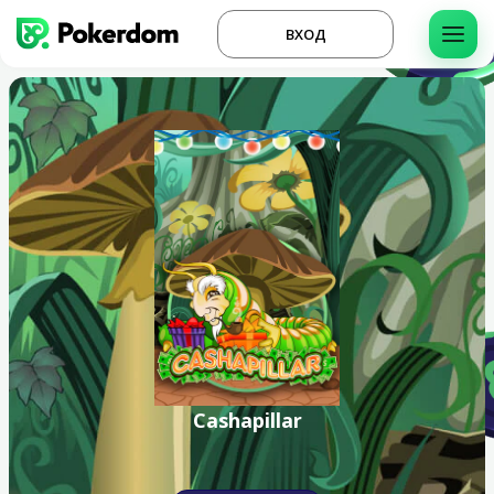
ВХОД
Cashapillar