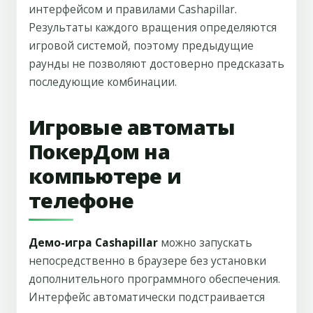
интерфейсом и правилами Cashapillar.
Результаты каждого вращения определяются
игровой системой, поэтому предыдущие
раунды не позволяют достоверно предсказать
последующие комбинации.
Игровые автоматы
ПокерДом на
компьютере и
телефоне
Демо-игра Cashapillar
можно запускать
непосредственно в браузере без установки
дополнительного программного обеспечения.
Интерфейс автоматически подстраивается