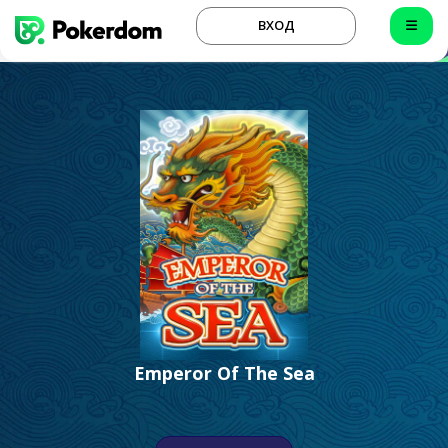
ВХОД
Emperor Of The Sea