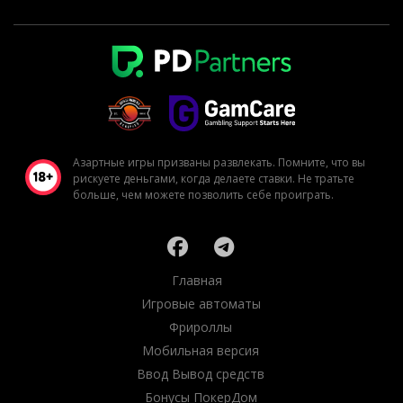
Азартные игры призваны развлекать. Помните, что вы
рискуете деньгами, когда делаете ставки. Не тратьте
больше, чем можете позволить себе проиграть.
Главная
Игровые автоматы
Фрироллы
Мобильная версия
Ввод Вывод средств
Бонусы ПокерДом