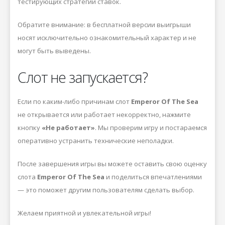
тестирующих стратегии ставок.
Обратите внимание: в бесплатной версии выигрыши
носят исключительно ознакомительный характер и не
могут быть выведены.
Слот не запускается?
Если по каким-либо причинам слот
Emperor Of The Sea
не открывается или работает некорректно, нажмите
кнопку
«Не работает»
. Мы проверим игру и постараемся
оперативно устранить технические неполадки.
После завершения игры вы можете оставить свою оценку
слота
Emperor Of The Sea
и поделиться впечатлениями
— это поможет другим пользователям сделать выбор.
Желаем приятной и увлекательной игры!