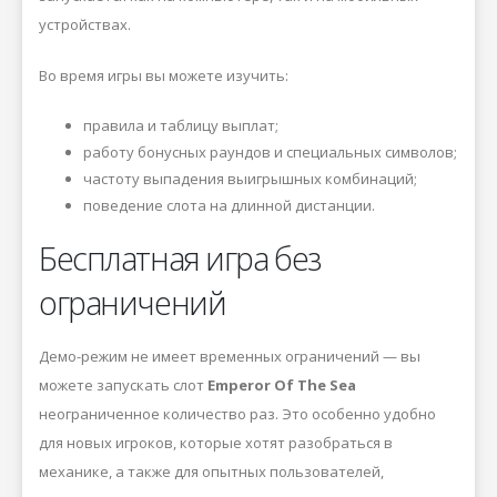
устройствах.
Во время игры вы можете изучить:
правила и таблицу выплат;
работу бонусных раундов и специальных символов;
частоту выпадения выигрышных комбинаций;
поведение слота на длинной дистанции.
Бесплатная игра без
ограничений
Демо-режим не имеет временных ограничений — вы
можете запускать слот
Emperor Of The Sea
неограниченное количество раз. Это особенно удобно
для новых игроков, которые хотят разобраться в
механике, а также для опытных пользователей,