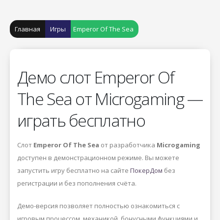
Главная
Игры
Emperor Of The Sea
Демо слот Emperor Of
The Sea от Microgaming —
играть бесплатно
Слот
Emperor Of The Sea
от разработчика
Microgaming
доступен в демонстрационном режиме. Вы можете
запустить игру бесплатно на сайте
ПокерДом
без
регистрации и без пополнения счёта.
Демо-версия позволяет полностью ознакомиться с
игровым процессом, механикой, бонусными функциями и