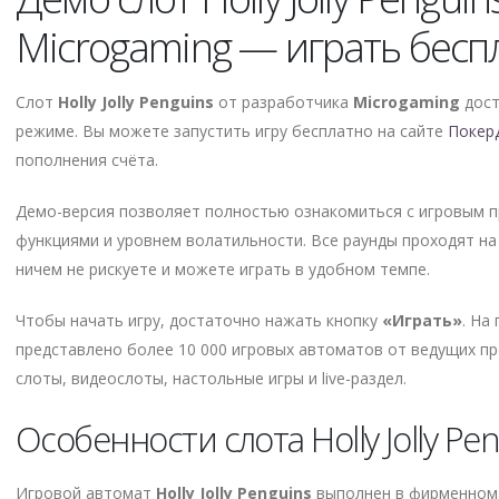
Microgaming — играть бесп
Слот
Holly Jolly Penguins
от разработчика
Microgaming
дост
режиме. Вы можете запустить игру бесплатно на сайте
Покер
пополнения счёта.
Демо-версия позволяет полностью ознакомиться с игровым п
функциями и уровнем волатильности. Все раунды проходят на
ничем не рискуете и можете играть в удобном темпе.
Чтобы начать игру, достаточно нажать кнопку
«Играть»
. На
представлено более 10 000 игровых автоматов от ведущих пр
слоты, видеослоты, настольные игры и live-раздел.
Особенности слота Holly Jolly Pe
Игровой автомат
Holly Jolly Penguins
выполнен в фирменном 