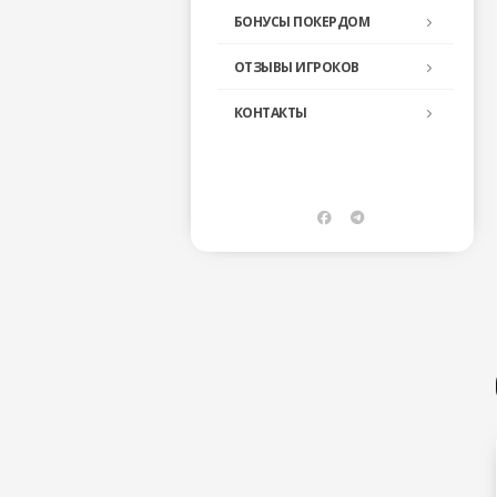
БОНУСЫ ПОКЕРДОМ
ОТЗЫВЫ ИГРОКОВ
КОНТАКТЫ