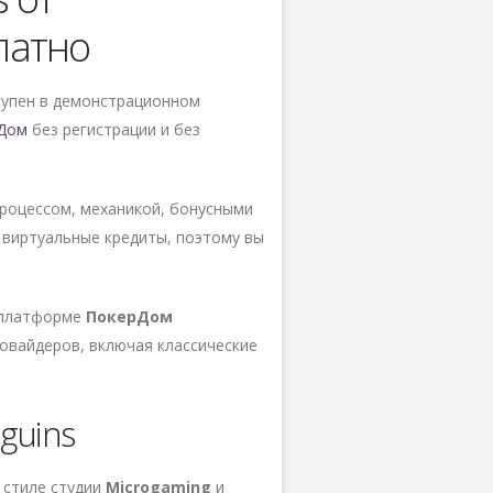
латно
упен в демонстрационном
Дом
без регистрации и без
роцессом, механикой, бонусными
 виртуальные кредиты, поэтому вы
 платформе
ПокерДом
овайдеров, включая классические
nguins
стиле студии
Microgaming
и