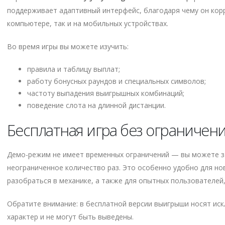
поддерживает адаптивный интерфейс, благодаря чему он корр
компьютере, так и на мобильных устройствах.
Во время игры вы можете изучить:
правила и таблицу выплат;
работу бонусных раундов и специальных символов;
частоту выпадения выигрышных комбинаций;
поведение слота на длинной дистанции.
Бесплатная игра без ограничен
Демо-режим не имеет временных ограничений — вы можете з
неограниченное количество раз. Это особенно удобно для но
разобраться в механике, а также для опытных пользователей,
Обратите внимание: в бесплатной версии выигрыши носят и
характер и не могут быть выведены.