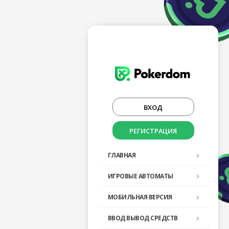
ВХОД
РЕГИСТРАЦИЯ
ГЛАВНАЯ
ИГРОВЫЕ АВТОМАТЫ
МОБИЛЬНАЯ ВЕРСИЯ
ВВОД ВЫВОД СРЕДСТВ