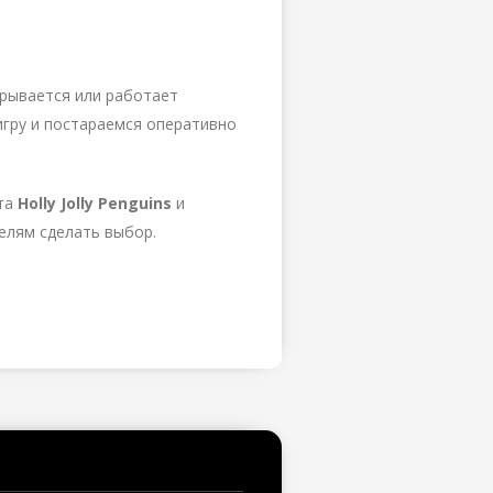
рывается или работает
игру и постараемся оперативно
ота
Holly Jolly Penguins
и
елям сделать выбор.