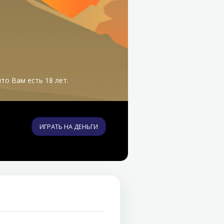
то Вам есть 18 лет.
ИГРАТЬ НА ДЕНЬГИ