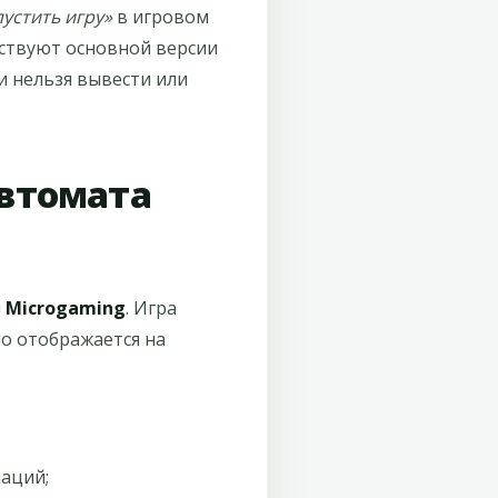
пустить игру»
в игровом
тствуют основной версии
 нельзя вывести или
автомата
й
Microgaming
. Игра
о отображается на
аций;