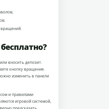
мволов;
ов;
 вращений.
 бесплатно?
 или вносить депозит.
мите кнопку вращения.
можно изменить в панели
йсом и правилами
ляются игровой системой,
верно предсказать