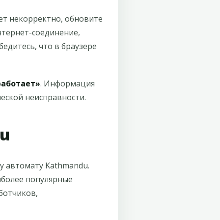
ет некорректно, обновите
нтернет-соединение,
едитесь, что в браузере
работает»
. Информация
ческой неисправности.
du
у автомату Kathmandu.
иболее популярные
ботчиков,