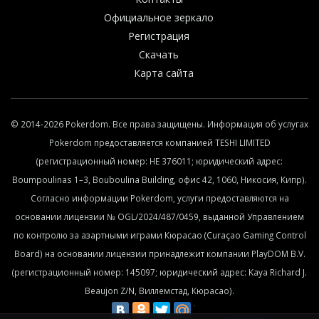
Официальное зеркало
Регистрация
Скачать
Карта сайта
© 2014-2026 Pokerdom. Все права защищены. Информация об услугах
Pokerdom предоставляется компанией TESHI LIMITED
(регистрационный номер: HE 376011; юридический адрес:
Boumpoulinas 1–3, Bouboulina Building, офис 42, 1060, Никосия, Кипр).
Согласно информации Pokerdom, услуги предоставляются на
основании лицензии № OGL/2024/487/0459, выданной Управлением
по контролю за азартными играми Кюрасао (Curaçao Gaming Control
Board) на основании лицензии принадлежит компании PlayDOM B.V.
(регистрационный номер: 145097; юридический адрес: Kaya Richard J.
Beaujon Z/N, Виллемстад, Кюрасао).