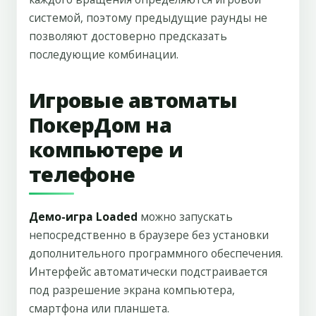
системой, поэтому предыдущие раунды не
позволяют достоверно предсказать
последующие комбинации.
Игровые автоматы
ПокерДом на
компьютере и
телефоне
Демо-игра Loaded
можно запускать
непосредственно в браузере без установки
дополнительного программного обеспечения.
Интерфейс автоматически подстраивается
под разрешение экрана компьютера,
смартфона или планшета.