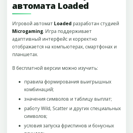
автомата Loaded
Игровой автомат
Loaded
разработан студией
Microgaming
. Игра поддерживает
адаптивный интерфейс и корректно
отображается на компьютерах, смартфонах и
планшетах.
В бесплатной версии можно изучить:
правила формирования выигрышных
комбинаций;
значения символов и таблицу выплат;
работу Wild, Scatter и других специальных
символов;
условия запуска фриспинов и бонусных