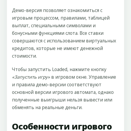
Демо-версия позволяет ознакомиться с
игровым процессом, правилами, таблицей
выплат, специальными символами и
бонусными функциями слота. Все ставки
совершаются с использованием виртуальных
кредитов, которые не имеют денежной
стоимости.
Чтобы запустить Loaded, нажмите кнопку
«Запустить игру»
в игровом окне. Управление
и правила демо-версии соответствуют
основной версии игрового автомата, однако
полученные выигрыши нельзя вывести или
обменять на реальные деньги.
Особенности игрового