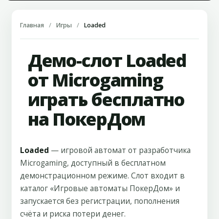
Главная
Игры
Loaded
Демо-слот Loaded
от Microgaming
играть бесплатно
на ПокерДом
Loaded
— игровой автомат от разработчика
Microgaming, доступный в бесплатном
демонстрационном режиме. Слот входит в
каталог «Игровые автоматы ПокерДом» и
запускается без регистрации, пополнения
счёта и риска потери денег.