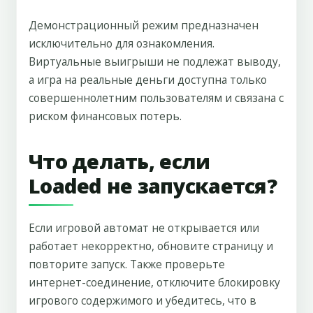
Демонстрационный режим предназначен
исключительно для ознакомления.
Виртуальные выигрыши не подлежат выводу,
а игра на реальные деньги доступна только
совершеннолетним пользователям и связана с
риском финансовых потерь.
Что делать, если
Loaded не запускается?
Если игровой автомат не открывается или
работает некорректно, обновите страницу и
повторите запуск. Также проверьте
интернет-соединение, отключите блокировку
игрового содержимого и убедитесь, что в