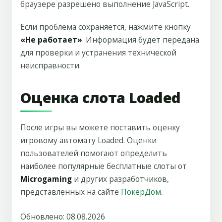
браузере разрешено выполнение JavaScript.
Если проблема сохраняется, нажмите кнопку
«Не работает»
. Информация будет передана
для проверки и устранения технической
неисправности.
Оценка слота Loaded
После игры вы можете поставить оценку
игровому автомату Loaded. Оценки
пользователей помогают определить
наиболее популярные бесплатные слоты от
Microgaming
и других разработчиков,
представленных на сайте
ПокерДом
.
Обновлено:
08.08.2026