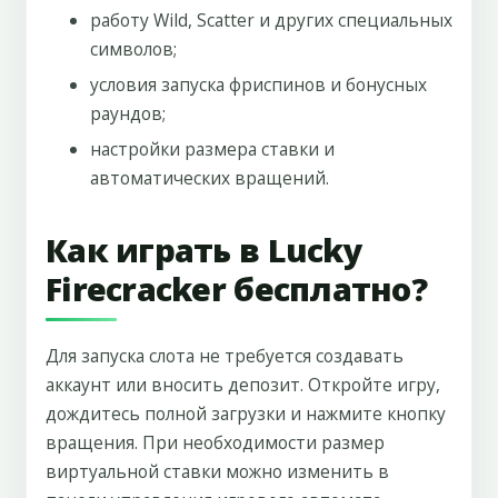
работу Wild, Scatter и других специальных
символов;
условия запуска фриспинов и бонусных
раундов;
настройки размера ставки и
автоматических вращений.
Как играть в Lucky
Firecracker бесплатно?
Для запуска слота не требуется создавать
аккаунт или вносить депозит. Откройте игру,
дождитесь полной загрузки и нажмите кнопку
вращения. При необходимости размер
виртуальной ставки можно изменить в