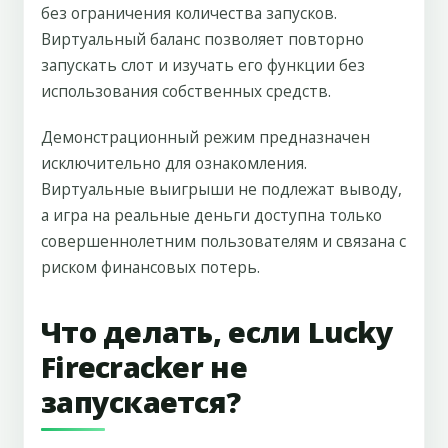
без ограничения количества запусков.
Виртуальный баланс позволяет повторно
запускать слот и изучать его функции без
использования собственных средств.
Демонстрационный режим предназначен
исключительно для ознакомления.
Виртуальные выигрыши не подлежат выводу,
а игра на реальные деньги доступна только
совершеннолетним пользователям и связана с
риском финансовых потерь.
Что делать, если Lucky
Firecracker не
запускается?