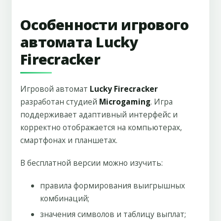
Особенности игрового
автомата Lucky
Firecracker
Игровой автомат
Lucky Firecracker
разработан студией
Microgaming
. Игра
поддерживает адаптивный интерфейс и
корректно отображается на компьютерах,
смартфонах и планшетах.
В бесплатной версии можно изучить:
правила формирования выигрышных
комбинаций;
значения символов и таблицу выплат;