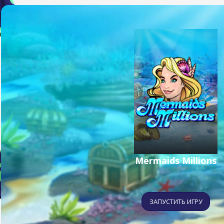
Mermaids Millions
ЗАПУСТИТЬ ИГРУ