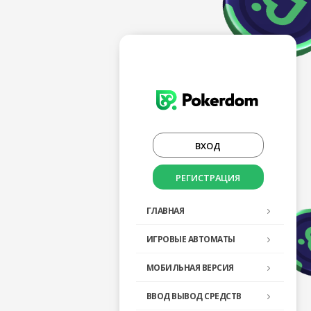
ВХОД
РЕГИСТРАЦИЯ
ГЛАВНАЯ
ИГРОВЫЕ АВТОМАТЫ
МОБИЛЬНАЯ ВЕРСИЯ
ВВОД ВЫВОД СРЕДСТВ