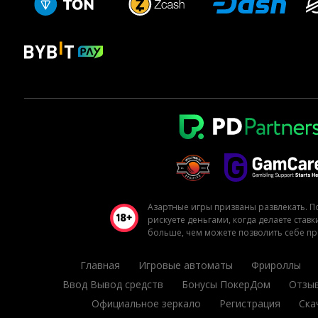
Азартные игры призваны развлекать. П
рискуете деньгами, когда делаете ставки
больше, чем можете позволить себе пр
Главная
Игровые автоматы
Фрироллы
Ввод Вывод средств
Бонусы ПокерДом
Отзыв
Официальное зеркало
Регистрация
Ска