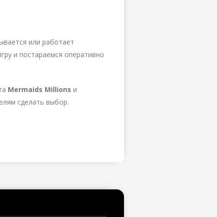
ывается или работает
игру и постараемся оперативно
ота
Mermaids Millions
и
елям сделать выбор.