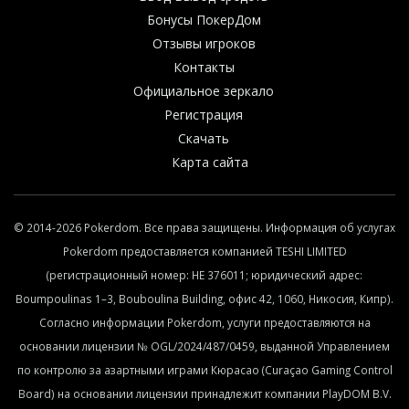
Бонусы ПокерДом
Отзывы игроков
Контакты
Официальное зеркало
Регистрация
Скачать
Карта сайта
© 2014-2026 Pokerdom. Все права защищены. Информация об услугах
Pokerdom предоставляется компанией TESHI LIMITED
(регистрационный номер: HE 376011; юридический адрес:
Boumpoulinas 1–3, Bouboulina Building, офис 42, 1060, Никосия, Кипр).
Согласно информации Pokerdom, услуги предоставляются на
основании лицензии № OGL/2024/487/0459, выданной Управлением
по контролю за азартными играми Кюрасао (Curaçao Gaming Control
Board) на основании лицензии принадлежит компании PlayDOM B.V.