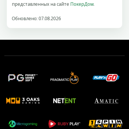
представленных на сайте
ПокерДом
.
Обновлено:
07.08.2026