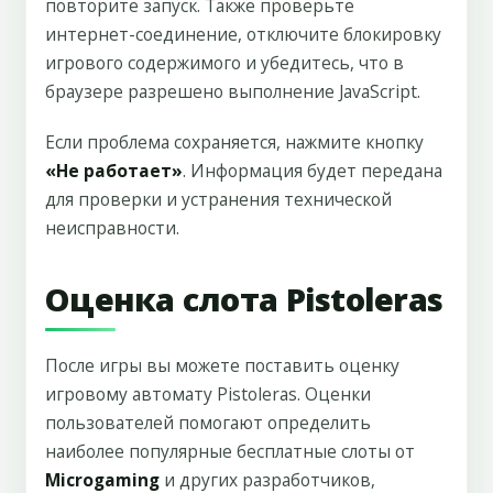
повторите запуск. Также проверьте
интернет-соединение, отключите блокировку
игрового содержимого и убедитесь, что в
браузере разрешено выполнение JavaScript.
Если проблема сохраняется, нажмите кнопку
«Не работает»
. Информация будет передана
для проверки и устранения технической
неисправности.
Оценка слота Pistoleras
После игры вы можете поставить оценку
игровому автомату Pistoleras. Оценки
пользователей помогают определить
наиболее популярные бесплатные слоты от
Microgaming
и других разработчиков,