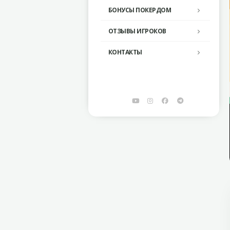
БОНУСЫ ПОКЕРДОМ
ОТЗЫВЫ ИГРОКОВ
КОНТАКТЫ