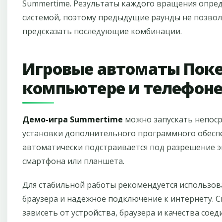
Summertime. Результаты каждого вращения опре
системой, поэтому предыдущие раунды не позво
предсказать последующие комбинации.
Игровые автоматы Пок
компьютере и телефон
Демо-игра Summertime
можно запускать непоср
установки дополнительного программного обесп
автоматически подстраивается под разрешение 
смартфона или планшета.
Для стабильной работы рекомендуется использо
браузера и надёжное подключение к интернету. С
зависеть от устройства, браузера и качества соед