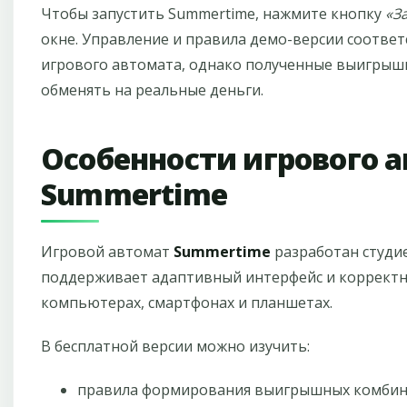
Чтобы запустить Summertime, нажмите кнопку
«З
окне. Управление и правила демо-версии соотве
игрового автомата, однако полученные выигрыши
обменять на реальные деньги.
Особенности игрового 
Summertime
Игровой автомат
Summertime
разработан студи
поддерживает адаптивный интерфейс и корректн
компьютерах, смартфонах и планшетах.
В бесплатной версии можно изучить:
правила формирования выигрышных комбин