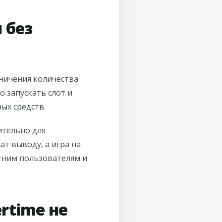
 без
аничения количества
о запускать слот и
ых средств.
тельно для
т выводу, а игра на
тним пользователям и
rtime не