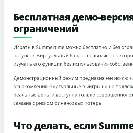
Бесплатная демо-версия
ограничений
Играть в Summertime можно бесплатно и без огр
запусков. Виртуальный баланс позволяет повторн
изучать его функции без использования собственн
Демонстрационный режим предназначен исключи
ознакомления. Виртуальные выигрыши не подлежа
реальные деньги доступна только совершенноле
связана с риском финансовых потерь.
Что делать, если Summe