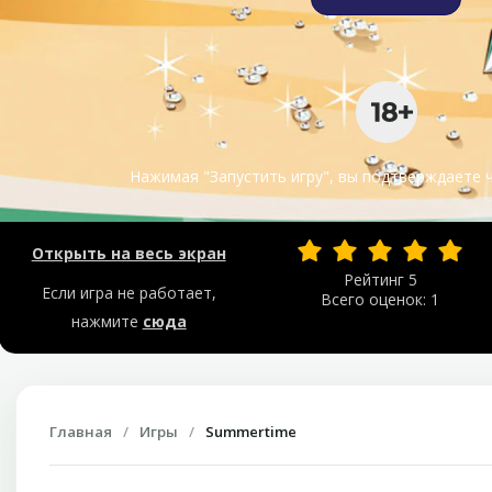
Нажимая "Запустить игру", вы подтверждаете ч
Открыть на весь экран
Рейтинг
5
Если игра не работает,
Всего оценок:
1
нажмите
сюда
Главная
Игры
Summertime