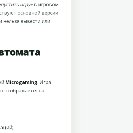
апустить игру»
в игровом
тствуют основной версии
 нельзя вывести или
автомата
ей
Microgaming
. Игра
о отображается на
аций;