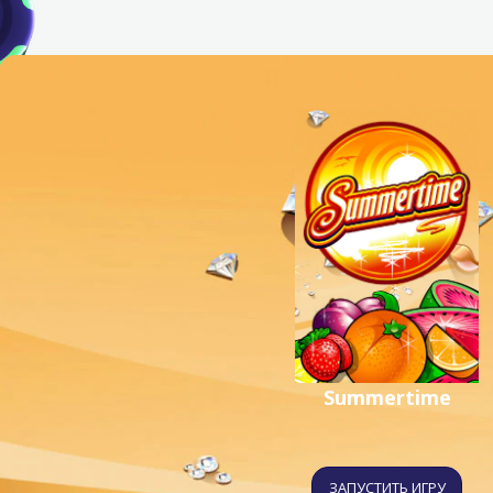
Summertime
ЗАПУСТИТЬ ИГРУ