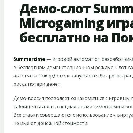
Демо-слот Summ
Microgaming игр
бесплатно на П
Summertime
— игровой автомат от разработчика
в бесплатном демонстрационном режиме. Слот вх
автоматы ПокерДом» и запускается без регистрац
риска потери денег.
Демо-версия позволяет ознакомиться с игровым 
таблицей выплат, специальными символами и бо
Все ставки совершаются с использованием вирту
не имеют денежной стоимости.