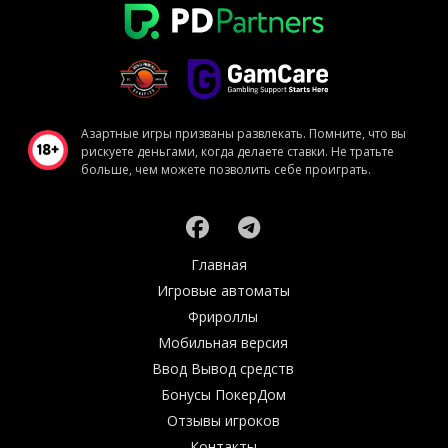
Азартные игры призваны развлекать. Помните, что вы
рискуете деньгами, когда делаете ставки. Не тратьте
больше, чем можете позволить себе проиграть.
Главная
Игровые автоматы
Фрироллы
Мобильная версия
Ввод Вывод средств
Бонусы ПокерДом
Отзывы игроков
Контакты