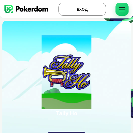
ВХОД
Tally Ho