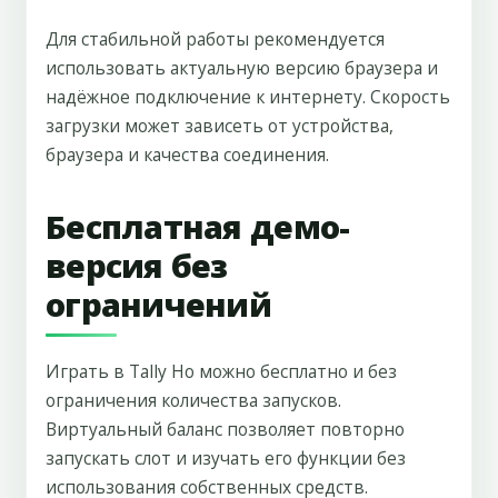
Для стабильной работы рекомендуется
использовать актуальную версию браузера и
надёжное подключение к интернету. Скорость
загрузки может зависеть от устройства,
браузера и качества соединения.
Бесплатная демо-
версия без
ограничений
Играть в Tally Ho можно бесплатно и без
ограничения количества запусков.
Виртуальный баланс позволяет повторно
запускать слот и изучать его функции без
использования собственных средств.