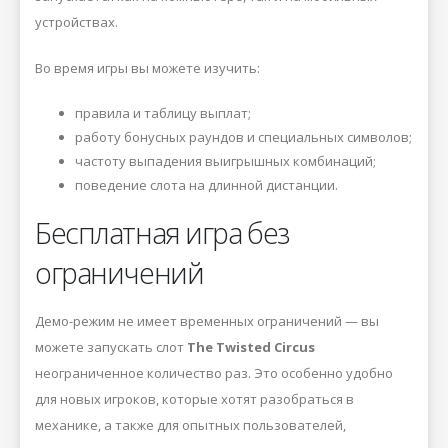
устройствах.
Во время игры вы можете изучить:
правила и таблицу выплат;
работу бонусных раундов и специальных символов;
частоту выпадения выигрышных комбинаций;
поведение слота на длинной дистанции.
Бесплатная игра без
ограничений
Демо-режим не имеет временных ограничений — вы
можете запускать слот
The Twisted Circus
неограниченное количество раз. Это особенно удобно
для новых игроков, которые хотят разобраться в
механике, а также для опытных пользователей,