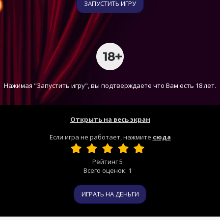
ЗАПУСТИТЬ ИГРУ
Нажимая "Запустить игру", вы подтверждаете что Вам есть 18 лет.
Открыть на весь экран
Если игра не работает, нажмите
сюда
Рейтинг
5
Всего оценок:
1
ИГРАТЬ НА ДЕНЬГИ