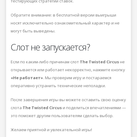
тестирующих стратегии ставок.
Обратите внимание: в бесплатной версии выигрыши
носят исключительно ознакомительный характер и не
могут быть выведены.
Слот не запускается?
Если по каким-либо причинам слот
The Twisted Circus
не
открывается или работает некорректно, нажмите кнопку
«Не работает»
. Мы проверим игру и постараемся
оперативно устранить технические неполадки.
После завершения игры вы можете оставить свою оценку
слота
The Twisted Circus
и поделиться впечатлениями —
это поможет другим пользователям сделать выбор.
Желаем приятной и увлекательной игры!