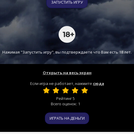
ЗАПУСТИТЬ ИГРУ
Нажимая "Запустить игру", вы подтверждаете что Вам есть 18 лет.
Открыть на весь экран
Если игра не работает, нажмите
сюда
Рейтинг
5
Всего оценок:
1
ИГРАТЬ НА ДЕНЬГИ