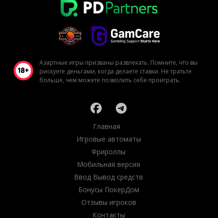
Азартные игры призваны развлекать. Помните, что вы
рискуете деньгами, когда делаете ставки. Не тратьте
больше, чем можете позволить себе проиграть.
Главная
Игровые автоматы
Фрироллы
Мобильная версия
Ввод Вывод средств
Бонусы ПокерДом
Отзывы игроков
Контакты