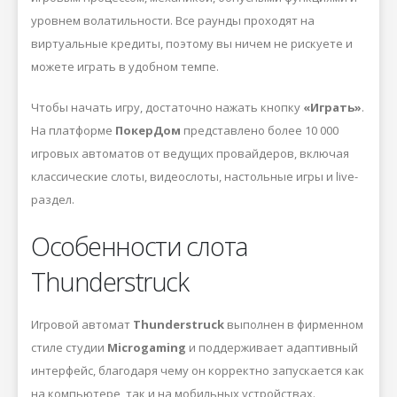
уровнем волатильности. Все раунды проходят на
виртуальные кредиты, поэтому вы ничем не рискуете и
можете играть в удобном темпе.
Чтобы начать игру, достаточно нажать кнопку
«Играть»
.
На платформе
ПокерДом
представлено более 10 000
игровых автоматов от ведущих провайдеров, включая
классические слоты, видеослоты, настольные игры и live-
раздел.
Особенности слота
Thunderstruck
Игровой автомат
Thunderstruck
выполнен в фирменном
стиле студии
Microgaming
и поддерживает адаптивный
интерфейс, благодаря чему он корректно запускается как
на компьютере, так и на мобильных устройствах.