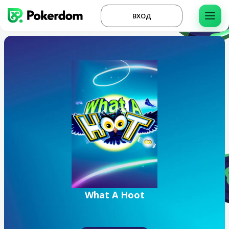
ВХОД
What A Hoot