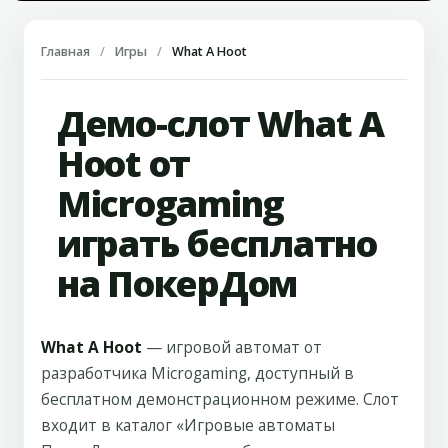
Главная
Игры
What A Hoot
Демо-слот What A
Hoot от
Microgaming
играть бесплатно
на ПокерДом
What A Hoot
— игровой автомат от
разработчика Microgaming, доступный в
бесплатном демонстрационном режиме. Слот
входит в каталог «Игровые автоматы