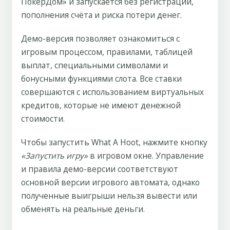
ПокерДом» и запускается без регистрации,
пополнения счёта и риска потери денег.
Демо-версия позволяет ознакомиться с
игровым процессом, правилами, таблицей
выплат, специальными символами и
бонусными функциями слота. Все ставки
совершаются с использованием виртуальных
кредитов, которые не имеют денежной
стоимости.
Чтобы запустить What A Hoot, нажмите кнопку
«Запустить игру»
в игровом окне. Управление
и правила демо-версии соответствуют
основной версии игрового автомата, однако
полученные выигрыши нельзя вывести или
обменять на реальные деньги.