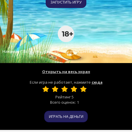
ЗАПУСТИТЬ ИГРУ
Нажимая "Запустить игру", вы подтверждаете что Вам есть 18 лет.
Открыть на весь экран
Если игра не работает, нажмите
сюда
Рейтинг
5
Всего оценок:
1
ИГРАТЬ НА ДЕНЬГИ