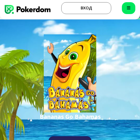
ВХОД
Bananas Go Bahamas