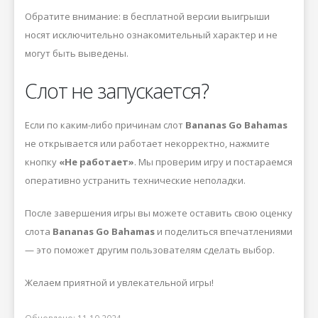
Обратите внимание: в бесплатной версии выигрыши
носят исключительно ознакомительный характер и не
могут быть выведены.
Слот не запускается?
Если по каким-либо причинам слот
Bananas Go Bahamas
не открывается или работает некорректно, нажмите
кнопку
«Не работает»
. Мы проверим игру и постараемся
оперативно устранить технические неполадки.
После завершения игры вы можете оставить свою оценку
слота
Bananas Go Bahamas
и поделиться впечатлениями
— это поможет другим пользователям сделать выбор.
Желаем приятной и увлекательной игры!
Обновлено:
11.10.2024