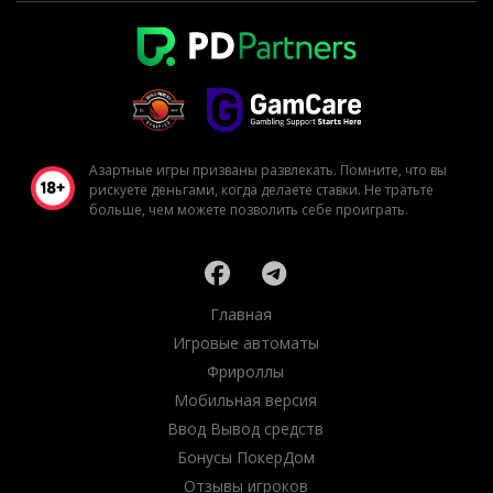
Азартные игры призваны развлекать. Помните, что вы
рискуете деньгами, когда делаете ставки. Не тратьте
больше, чем можете позволить себе проиграть.
Главная
Игровые автоматы
Фрироллы
Мобильная версия
Ввод Вывод средств
Бонусы ПокерДом
Отзывы игроков