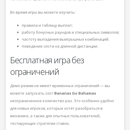
Во время игры вы можете изучить:
правила и таблицу выплат;
работу бонусных раундов и специальных символов;
частоту выпадения выигрышных комбинаций;
поведение слота на длинной дистанции.
Бесплатная игра без
ограничений
Демо-режим не имеет временных ограничений — вы
можете запускать слот
Bananas Go Bahamas
неограниченное количество раз. Это особенно удобно
для новых игроков, которые хотят разобраться в
механике, а также для опытных пользователей,
тестирующих стратегии ставок.