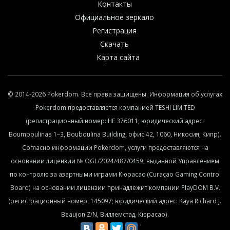
Контакты
Официальное зеркало
Регистрация
Скачать
Карта сайта
© 2014-2026 Pokerdom. Все права защищены. Информация об услугах
Pokerdom предоставляется компанией TESHI LIMITED
(регистрационный номер: HE 376011; юридический адрес:
Boumpoulinas 1–3, Bouboulina Building, офис 42, 1060, Никосия, Кипр).
Согласно информации Pokerdom, услуги предоставляются на
основании лицензии № OGL/2024/487/0459, выданной Управлением
по контролю за азартными играми Кюрасао (Curaçao Gaming Control
Board) на основании лицензии принадлежит компании PlayDOM B.V.
(регистрационный номер: 145097; юридический адрес: Kaya Richard J.
Beaujon Z/N, Виллемстад, Кюрасао).