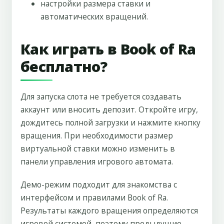
настройки размера ставки и
автоматических вращений.
Как играть в Book of Ra
бесплатно?
Для запуска слота не требуется создавать
аккаунт или вносить депозит. Откройте игру,
дождитесь полной загрузки и нажмите кнопку
вращения. При необходимости размер
виртуальной ставки можно изменить в
панели управления игрового автомата.
Демо-режим подходит для знакомства с
интерфейсом и правилами Book of Ra.
Результаты каждого вращения определяются
игровой системой, поэтому предыдущие