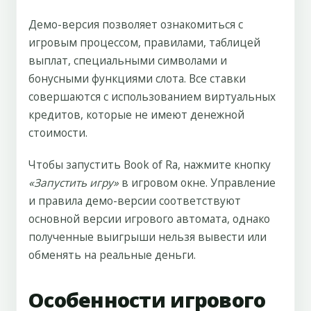
Демо-версия позволяет ознакомиться с
игровым процессом, правилами, таблицей
выплат, специальными символами и
бонусными функциями слота. Все ставки
совершаются с использованием виртуальных
кредитов, которые не имеют денежной
стоимости.
Чтобы запустить Book of Ra, нажмите кнопку
«Запустить игру»
в игровом окне. Управление
и правила демо-версии соответствуют
основной версии игрового автомата, однако
полученные выигрыши нельзя вывести или
обменять на реальные деньги.
Особенности игрового