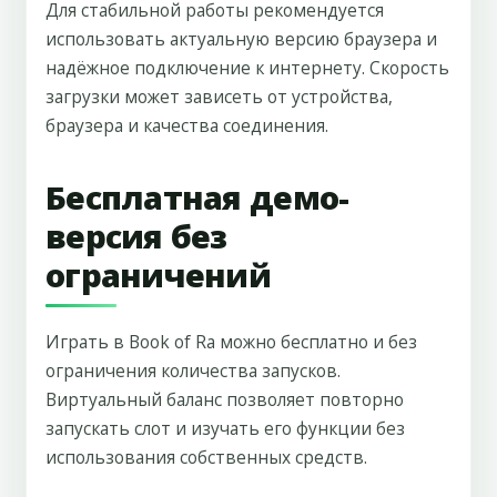
Для стабильной работы рекомендуется
использовать актуальную версию браузера и
надёжное подключение к интернету. Скорость
загрузки может зависеть от устройства,
браузера и качества соединения.
Бесплатная демо-
версия без
ограничений
Играть в Book of Ra можно бесплатно и без
ограничения количества запусков.
Виртуальный баланс позволяет повторно
запускать слот и изучать его функции без
использования собственных средств.