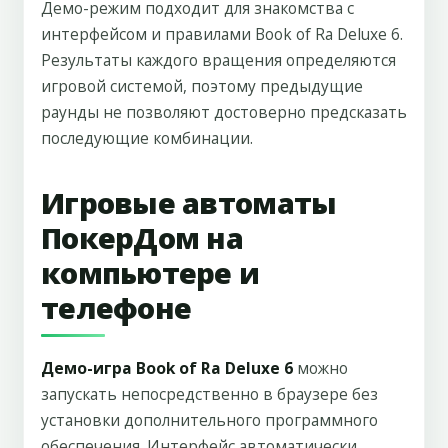
Демо-режим подходит для знакомства с
интерфейсом и правилами Book of Ra Deluxe 6.
Результаты каждого вращения определяются
игровой системой, поэтому предыдущие
раунды не позволяют достоверно предсказать
последующие комбинации.
Игровые автоматы
ПокерДом на
компьютере и
телефоне
Демо-игра Book of Ra Deluxe 6
можно
запускать непосредственно в браузере без
установки дополнительного программного
обеспечения. Интерфейс автоматически