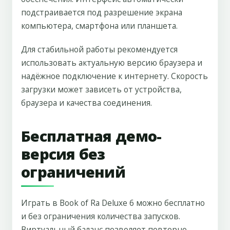
подстраивается под разрешение экрана
компьютера, смартфона или планшета.
Для стабильной работы рекомендуется
использовать актуальную версию браузера и
надёжное подключение к интернету. Скорость
загрузки может зависеть от устройства,
браузера и качества соединения.
Бесплатная демо-
версия без
ограничений
Играть в Book of Ra Deluxe 6 можно бесплатно
и без ограничения количества запусков.
Виртуальный баланс позволяет повторно