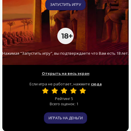
ЗАПУСТИТЬ ИГРУ
Нажимая "Запустить игру", вы подтверждаете что Вам есть 18 лет.
Открыть на весь экран
Если игра не работает, нажмите
сюда
Рейтинг
5
Всего оценок:
1
ИГРАТЬ НА ДЕНЬГИ