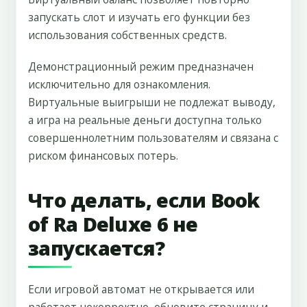
запускать слот и изучать его функции без
использования собственных средств.
Демонстрационный режим предназначен
исключительно для ознакомления.
Виртуальные выигрыши не подлежат выводу,
а игра на реальные деньги доступна только
совершеннолетним пользователям и связана с
риском финансовых потерь.
Что делать, если Book
of Ra Deluxe 6 не
запускается?
Если игровой автомат не открывается или
работает некорректно, обновите страницу и