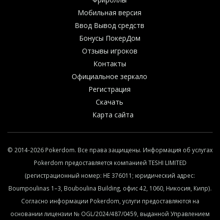
Мобильная версия
Ввод Вывод средств
Бонусы ПокерДом
Отзывы игроков
Контакты
Официальное зеркало
Регистрация
Скачать
Карта сайта
© 2014-2026 Pokerdom. Все права защищены. Информация об услугах
Pokerdom предоставляется компанией TESHI LIMITED
(регистрационный номер: HE 376011; юридический адрес:
Boumpoulinas 1–3, Bouboulina Building, офис 42, 1060, Никосия, Кипр).
Согласно информации Pokerdom, услуги предоставляются на
основании лицензии № OGL/2024/487/0459, выданной Управлением