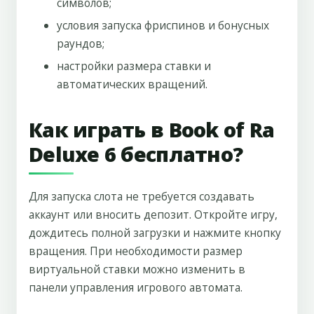
символов;
условия запуска фриспинов и бонусных
раундов;
настройки размера ставки и
автоматических вращений.
Как играть в Book of Ra
Deluxe 6 бесплатно?
Для запуска слота не требуется создавать
аккаунт или вносить депозит. Откройте игру,
дождитесь полной загрузки и нажмите кнопку
вращения. При необходимости размер
виртуальной ставки можно изменить в
панели управления игрового автомата.