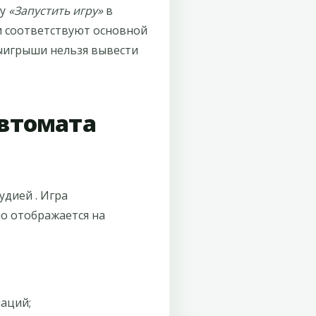
ку
«Запустить игру»
в
и соответствуют основной
ыигрыши нельзя вывести
автомата
тудией
. Игра
о отображается на
аций;