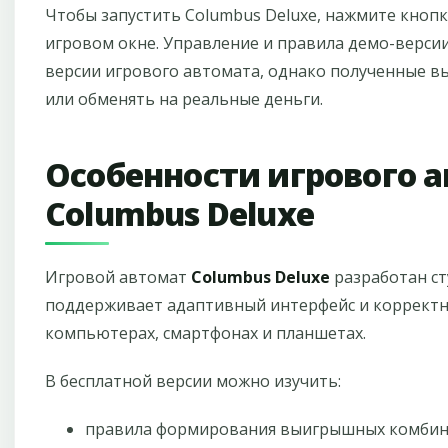
Чтобы запустить Columbus Deluxe, нажмите кноп
игровом окне. Управление и правила демо-верси
версии игрового автомата, однако полученные в
или обменять на реальные деньги.
Особенности игрового 
Columbus Deluxe
Игровой автомат
Columbus Deluxe
разработан с
поддерживает адаптивный интерфейс и корректн
компьютерах, смартфонах и планшетах.
В бесплатной версии можно изучить:
правила формирования выигрышных комбин