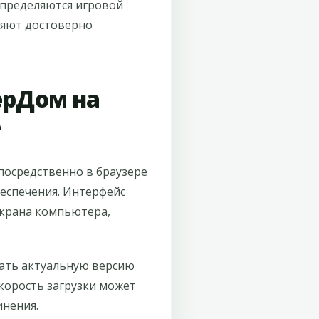
определяются игровой
ляют достоверно
ерДом на
е
посредственно в браузере
еспечения. Интерфейс
экрана компьютера,
вать актуальную версию
корость загрузки может
инения.