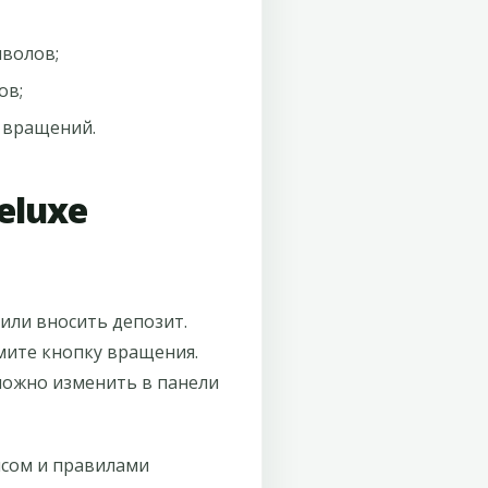
мволов;
ов;
 вращений.
eluxe
 или вносить депозит.
мите кнопку вращения.
можно изменить в панели
йсом и правилами