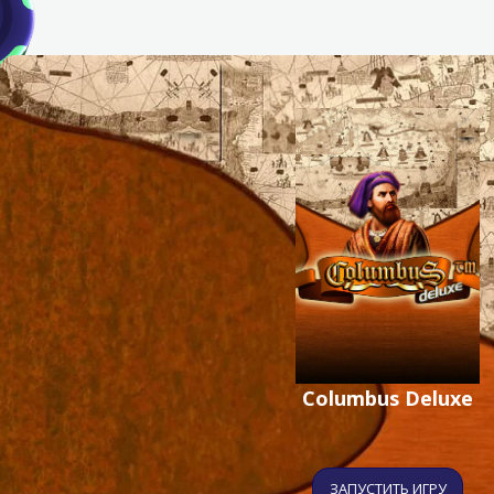
Columbus Deluxe
ЗАПУСТИТЬ ИГРУ