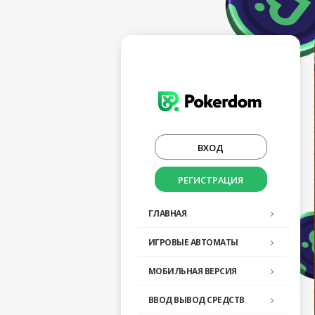
ВХОД
РЕГИСТРАЦИЯ
ГЛАВНАЯ
ИГРОВЫЕ АВТОМАТЫ
МОБИЛЬНАЯ ВЕРСИЯ
ВВОД ВЫВОД СРЕДСТВ