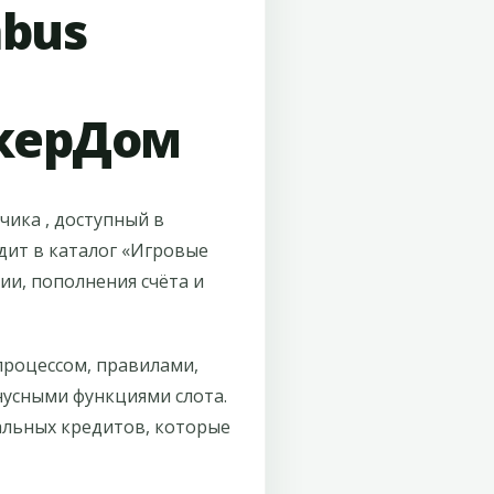
mbus
окерДом
ика , доступный в
дит в каталог «Игровые
ии, пополнения счёта и
процессом, правилами,
нусными функциями слота.
альных кредитов, которые