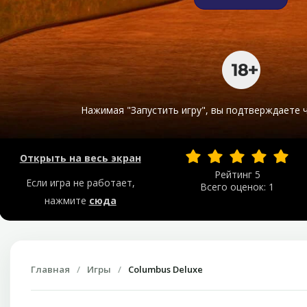
Нажимая "Запустить игру", вы подтверждаете ч
Открыть на весь экран
Рейтинг
5
Если игра не работает,
Всего оценок:
1
нажмите
сюда
Главная
Игры
Columbus Deluxe