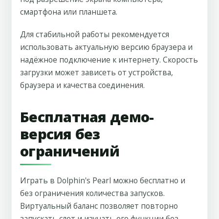
смартфона или планшета.
Для стабильной работы рекомендуется
использовать актуальную версию браузера и
надёжное подключение к интернету. Скорость
загрузки может зависеть от устройства,
браузера и качества соединения.
Бесплатная демо-
версия без
ограничений
Играть в Dolphin's Pearl можно бесплатно и
без ограничения количества запусков.
Виртуальный баланс позволяет повторно
запускать слот и изучать его функции без