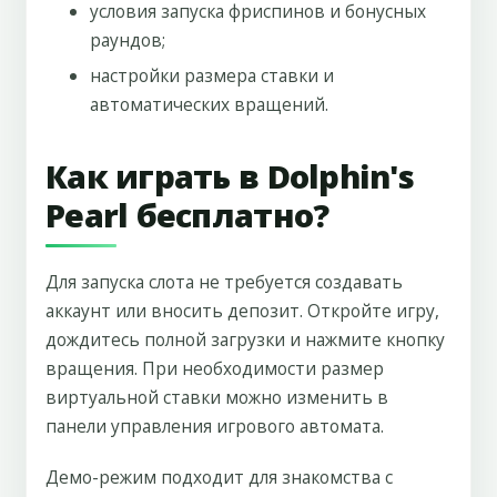
условия запуска фриспинов и бонусных
раундов;
настройки размера ставки и
автоматических вращений.
Как играть в Dolphin's
Pearl бесплатно?
Для запуска слота не требуется создавать
аккаунт или вносить депозит. Откройте игру,
дождитесь полной загрузки и нажмите кнопку
вращения. При необходимости размер
виртуальной ставки можно изменить в
панели управления игрового автомата.
Демо-режим подходит для знакомства с