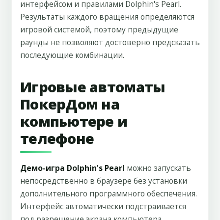
интерфейсом и правилами Dolphin's Pearl.
Результаты каждого вращения определяются
игровой системой, поэтому предыдущие
раунды не позволяют достоверно предсказать
последующие комбинации.
Игровые автоматы
ПокерДом на
компьютере и
телефоне
Демо-игра Dolphin's Pearl
можно запускать
непосредственно в браузере без установки
дополнительного программного обеспечения.
Интерфейс автоматически подстраивается
под разрешение экрана компьютера,