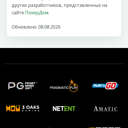
других разработчиков, представленных на
сайте
ПокерДом
.
Обновлено:
08.08.2026