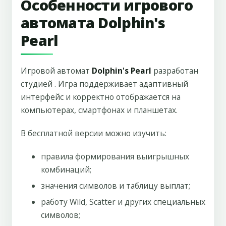
Особенности игрового
автомата Dolphin's
Pearl
Игровой автомат
Dolphin's Pearl
разработан
студией
. Игра поддерживает адаптивный
интерфейс и корректно отображается на
компьютерах, смартфонах и планшетах.
В бесплатной версии можно изучить:
правила формирования выигрышных
комбинаций;
значения символов и таблицу выплат;
работу Wild, Scatter и других специальных
символов;