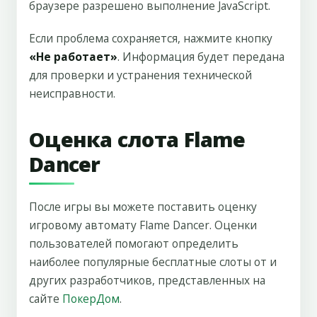
браузере разрешено выполнение JavaScript.
Если проблема сохраняется, нажмите кнопку
«Не работает»
. Информация будет передана
для проверки и устранения технической
неисправности.
Оценка слота Flame
Dancer
После игры вы можете поставить оценку
игровому автомату Flame Dancer. Оценки
пользователей помогают определить
наиболее популярные бесплатные слоты от
и
других разработчиков, представленных на
сайте
ПокерДом
.