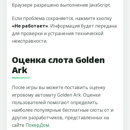
браузере разрешено выполнение JavaScript.
Если проблема сохраняется, нажмите кнопку
«Не работает»
. Информация будет передана
для проверки и устранения технической
неисправности.
Оценка слота Golden
Ark
После игры вы можете поставить оценку
игровому автомату Golden Ark. Оценки
пользователей помогают определить
наиболее популярные бесплатные слоты от
и
других разработчиков, представленных на
сайте
ПокерДом
.