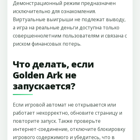
Демонстрационный режим предназначен
исключительно для ознакомления.
Виртуальные выигрыши не подлежат выводу,
а игра на реальные деньги доступна только
совершеннолетним пользователям и связана с
риском финансовых потерь.
Что делать, если
Golden Ark не
запускается?
Если игровой автомат не открывается или
работает некорректно, обновите страницу и
повторите запуск. Также проверьте
интернет-соединение, отключите блокировку
игрового содержимого и убедитесь, что в