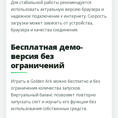
Для стабильной работы рекомендуется
использовать актуальную версию браузера и
надёжное подключение к интернету. Скорость
загрузки может зависеть от устройства,
браузера и качества соединения.
Бесплатная демо-
версия без
ограничений
Играть в Golden Ark можно бесплатно и без
ограничения количества запусков.
Виртуальный баланс позволяет повторно
запускать слот и изучать его функции без
использования собственных средств.