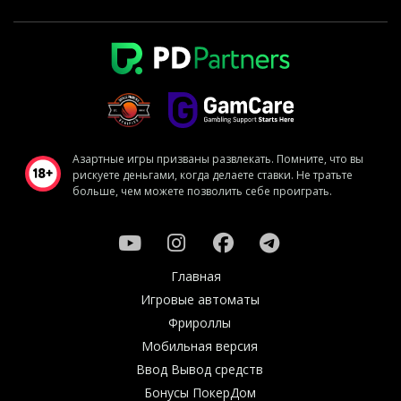
Азартные игры призваны развлекать. Помните, что вы
рискуете деньгами, когда делаете ставки. Не тратьте
больше, чем можете позволить себе проиграть.
Главная
Игровые автоматы
Фрироллы
Мобильная версия
Ввод Вывод средств
Бонусы ПокерДом