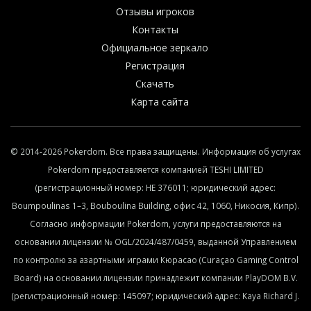
Отзывы игроков
Контакты
Официальное зеркало
Регистрация
Скачать
Карта сайта
© 2014-2026 Pokerdom. Все права защищены. Информация об услугах
Pokerdom предоставляется компанией TESHI LIMITED
(регистрационный номер: HE 376011; юридический адрес:
Boumpoulinas 1–3, Bouboulina Building, офис 42, 1060, Никосия, Кипр).
Согласно информации Pokerdom, услуги предоставляются на
основании лицензии № OGL/2024/487/0459, выданной Управлением
по контролю за азартными играми Кюрасао (Curaçao Gaming Control
Board) на основании лицензии принадлежит компании PlayDOM B.V.
(регистрационный номер: 145097; юридический адрес: Kaya Richard J.