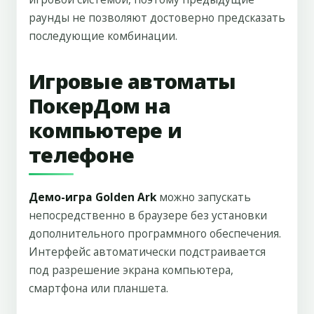
раунды не позволяют достоверно предсказать
последующие комбинации.
Игровые автоматы
ПокерДом на
компьютере и
телефоне
Демо-игра Golden Ark
можно запускать
непосредственно в браузере без установки
дополнительного программного обеспечения.
Интерфейс автоматически подстраивается
под разрешение экрана компьютера,
смартфона или планшета.