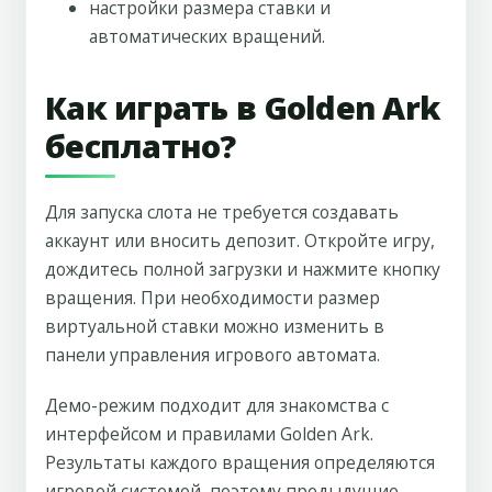
настройки размера ставки и
автоматических вращений.
Как играть в Golden Ark
бесплатно?
Для запуска слота не требуется создавать
аккаунт или вносить депозит. Откройте игру,
дождитесь полной загрузки и нажмите кнопку
вращения. При необходимости размер
виртуальной ставки можно изменить в
панели управления игрового автомата.
Демо-режим подходит для знакомства с
интерфейсом и правилами Golden Ark.
Результаты каждого вращения определяются
игровой системой, поэтому предыдущие