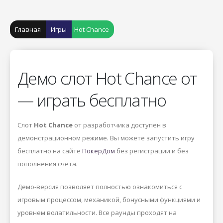
Главная
Игры
Hot Chance
Демо слот Hot Chance от
— играть бесплатно
Слот
Hot Chance
от разработчика
доступен в
демонстрационном режиме. Вы можете запустить игру
бесплатно на сайте
ПокерДом
без регистрации и без
пополнения счёта.
Демо-версия позволяет полностью ознакомиться с
игровым процессом, механикой, бонусными функциями и
уровнем волатильности. Все раунды проходят на