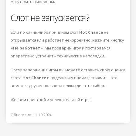
могут быть выведены.
Слот не запускается?
Если по каким-либо причинам слот
Hot Chance
не
открывается или работает некорректно, нажмите кнопку
«Не работает»
. Мы проверим игру и постараемся
оперативно устранить технические неполадки.
После завершения игры вы можете оставить свою оценку
слота
Hot Chance
и поделиться впечатлениями — это
поможет другим пользователям сделать выбор.
Желаем приятной и увлекательной игры!
Обновлено:
11.10.2024