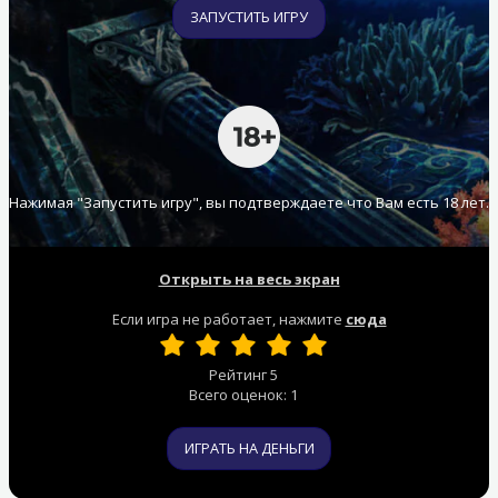
ЗАПУСТИТЬ ИГРУ
Нажимая "Запустить игру", вы подтверждаете что Вам есть 18 лет.
Открыть на весь экран
Если игра не работает, нажмите
сюда
Рейтинг
5
Всего оценок:
1
ИГРАТЬ НА ДЕНЬГИ