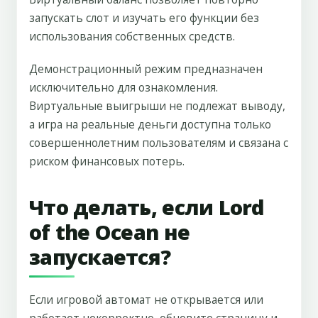
запускать слот и изучать его функции без
использования собственных средств.
Демонстрационный режим предназначен
исключительно для ознакомления.
Виртуальные выигрыши не подлежат выводу,
а игра на реальные деньги доступна только
совершеннолетним пользователям и связана с
риском финансовых потерь.
Что делать, если Lord
of the Ocean не
запускается?
Если игровой автомат не открывается или
работает некорректно, обновите страницу и