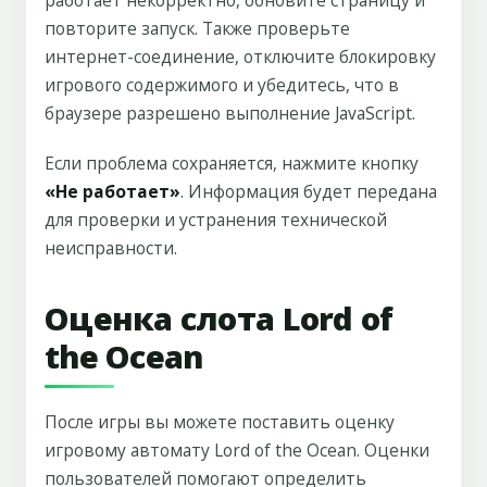
повторите запуск. Также проверьте
интернет-соединение, отключите блокировку
игрового содержимого и убедитесь, что в
браузере разрешено выполнение JavaScript.
Если проблема сохраняется, нажмите кнопку
«Не работает»
. Информация будет передана
для проверки и устранения технической
неисправности.
Оценка слота Lord of
the Ocean
После игры вы можете поставить оценку
игровому автомату Lord of the Ocean. Оценки
пользователей помогают определить