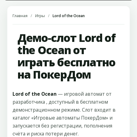
Главная
Игры
Lord of the Ocean
Демо-слот Lord of
the Ocean от
играть бесплатно
на ПокерДом
Lord of the Ocean
— игровой автомат от
разработчика , доступный в бесплатном
демонстрационном режиме. Слот входит в
каталог «Игровые автоматы ПокерДом» и
запускается без регистрации, пополнения
счёта и риска потери денег.