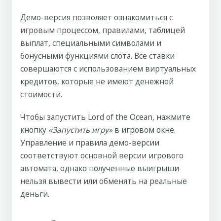
Демо-версия позволяет ознакомиться с
игровым процессом, правилами, таблицей
выплат, специальными символами и
бонусными функциями слота. Все ставки
совершаются с использованием виртуальных
кредитов, которые не имеют денежной
стоимости.
Чтобы запустить Lord of the Ocean, нажмите
кнопку
«Запустить игру»
в игровом окне.
Управление и правила демо-версии
соответствуют основной версии игрового
автомата, однако полученные выигрыши
нельзя вывести или обменять на реальные
деньги.