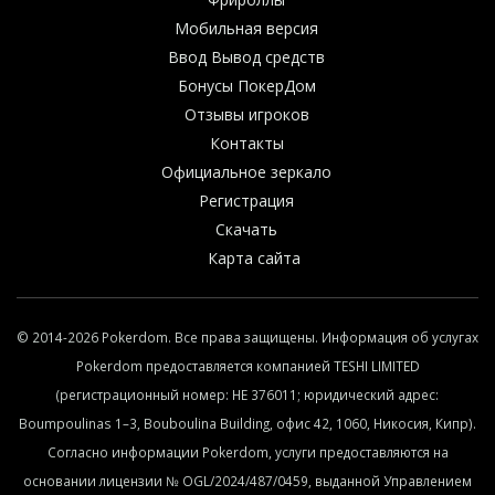
Мобильная версия
Ввод Вывод средств
Бонусы ПокерДом
Отзывы игроков
Контакты
Официальное зеркало
Регистрация
Скачать
Карта сайта
© 2014-2026 Pokerdom. Все права защищены. Информация об услугах
Pokerdom предоставляется компанией TESHI LIMITED
(регистрационный номер: HE 376011; юридический адрес:
Boumpoulinas 1–3, Bouboulina Building, офис 42, 1060, Никосия, Кипр).
Согласно информации Pokerdom, услуги предоставляются на
основании лицензии № OGL/2024/487/0459, выданной Управлением