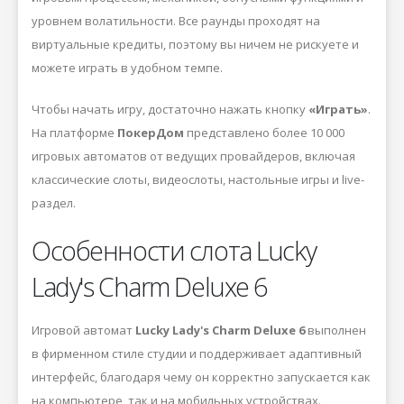
уровнем волатильности. Все раунды проходят на
виртуальные кредиты, поэтому вы ничем не рискуете и
можете играть в удобном темпе.
Чтобы начать игру, достаточно нажать кнопку
«Играть»
.
На платформе
ПокерДом
представлено более 10 000
игровых автоматов от ведущих провайдеров, включая
классические слоты, видеослоты, настольные игры и live-
раздел.
Особенности слота Lucky
Lady's Charm Deluxe 6
Игровой автомат
Lucky Lady's Charm Deluxe 6
выполнен
в фирменном стиле студии
и поддерживает адаптивный
интерфейс, благодаря чему он корректно запускается как
на компьютере, так и на мобильных устройствах.