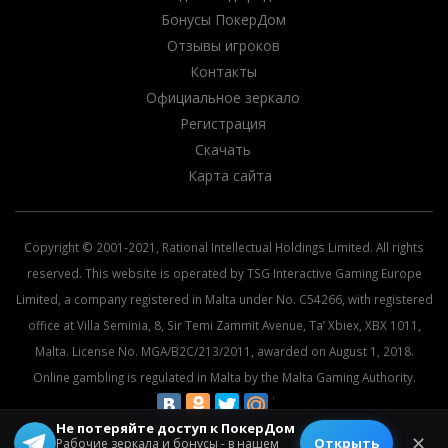
Бонусы ПокерДом
Отзывы игроков
Контакты
Официальное зеркало
Регистрация
Скачать
Карта сайта
Copyright © 2001-2021, Rational Intellectual Holdings Limited. All rights
reserved. This website is operated by TSG Interactive Gaming Europe
Limited, a company registered in Malta under No. C54266, with registered
office at Villa Seminia, 8, Sir Temi Zammit Avenue, Ta’ Xbiex, XBX 1011,
Malta. License No. MGA/B2C/213/2011, awarded on August 1, 2018.
Online gambling is regulated in Malta by the Malta Gaming Authority.
Не потеряйте доступ к ПокерДом
© 2026 All rights reserved.
✕
Открыть
Рабочие зеркала и бонусы - в нашем