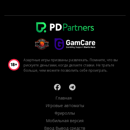
Азартные игры призваны развлекать. Помните, что вы
рискуете деньгами, когда делаете ставки. Не тратьте
больше, чем можете позволить себе проиграть.
Главная
Игровые автоматы
Фрироллы
Мобильная версия
Ввод Вывод средств