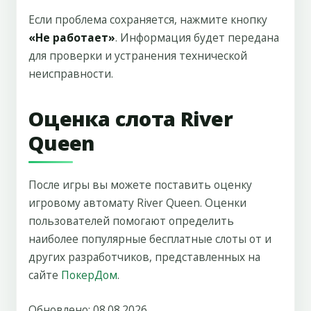
Если проблема сохраняется, нажмите кнопку
«Не работает»
. Информация будет передана
для проверки и устранения технической
неисправности.
Оценка слота River
Queen
После игры вы можете поставить оценку
игровому автомату River Queen. Оценки
пользователей помогают определить
наиболее популярные бесплатные слоты от
и
других разработчиков, представленных на
сайте
ПокерДом
.
Обновлено:
08.08.2026