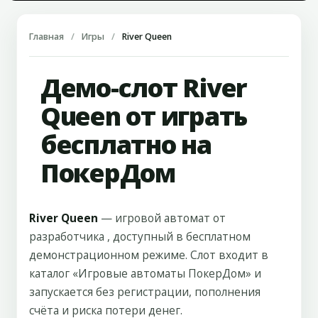
Главная
Игры
River Queen
Демо-слот River
Queen от играть
бесплатно на
ПокерДом
River Queen
— игровой автомат от
разработчика , доступный в бесплатном
демонстрационном режиме. Слот входит в
каталог «Игровые автоматы ПокерДом» и
запускается без регистрации, пополнения
счёта и риска потери денег.