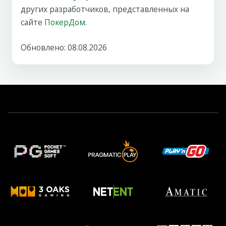
других разработчиков, представленных на
сайте
ПокерДом
.
Обновлено:
08.08.2026