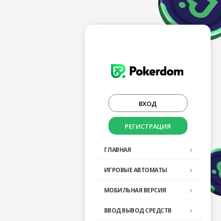
ВХОД
РЕГИСТРАЦИЯ
ГЛАВНАЯ
ИГРОВЫЕ АВТОМАТЫ
МОБИЛЬНАЯ ВЕРСИЯ
ВВОД ВЫВОД СРЕДСТВ