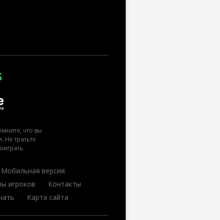
омните, что вы
. Не тратьте
оиграть.
Мобильная версия
ы игроков
Контакты
чать
Карта сайта