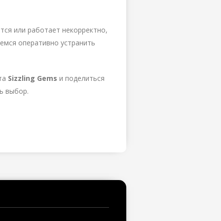
тся или работает некорректно,
аемся оперативно устранить
ота
Sizzling Gems
и поделиться
ь выбор.