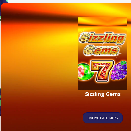
Sizzling Gems
ЗАПУСТИТЬ ИГРУ