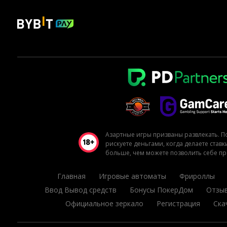
Азартные игры призваны развлекать. П
рискуете деньгами, когда делаете ставки
больше, чем можете позволить себе пр
Главная
Игровые автоматы
Фрироллы
Ввод Вывод средств
Бонусы ПокерДом
Отзыв
Официальное зеркало
Регистрация
Ска