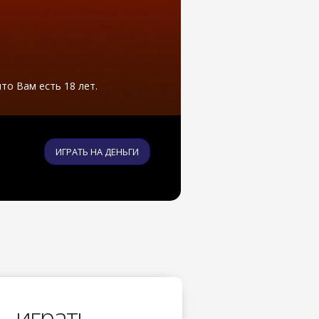
то Вам есть 18 лет.
ИГРАТЬ НА ДЕНЬГИ
— играть