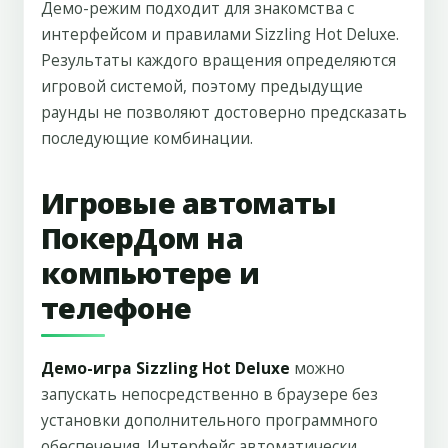
Демо-режим подходит для знакомства с
интерфейсом и правилами Sizzling Hot Deluxe.
Результаты каждого вращения определяются
игровой системой, поэтому предыдущие
раунды не позволяют достоверно предсказать
последующие комбинации.
Игровые автоматы
ПокерДом на
компьютере и
телефоне
Демо-игра Sizzling Hot Deluxe
можно
запускать непосредственно в браузере без
установки дополнительного программного
обеспечения. Интерфейс автоматически