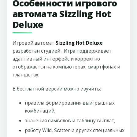
Особенности игрового
автомата Sizzling Hot
Deluxe
Игровой автомат
Sizzling Hot Deluxe
разработан студией
. Игра поддерживает
адаптивный интерфейс и корректно
отображается на компьютерах, смартфонах и
планшетах.
В бесплатной версии можно изучить:
правила формирования выигрышных
комбинаций;
значения символов и таблицу выплат;
работу Wild, Scatter и других специальных