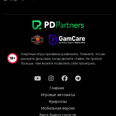
Азартные игры призваны развлекать. Помните, что вы
рискуете деньгами, когда делаете ставки. Не тратьте
больше, чем можете позволить себе проиграть.
Главная
Игровые автоматы
Фрироллы
Мобильная версия
Ввод Вывод средств