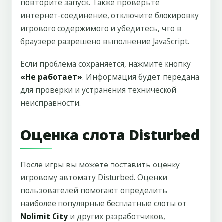
повторите запуск. Также проверьте
интернет-соединение, отключите блокировку
игрового содержимого и убедитесь, что в
браузере разрешено выполнение JavaScript.
Если проблема сохраняется, нажмите кнопку
«Не работает»
. Информация будет передана
для проверки и устранения технической
неисправности.
Оценка слота Disturbed
После игры вы можете поставить оценку
игровому автомату Disturbed. Оценки
пользователей помогают определить
наиболее популярные бесплатные слоты от
Nolimit City
и других разработчиков,