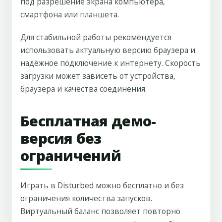
под разрешение экрана компьютера,
смартфона или планшета.
Для стабильной работы рекомендуется
использовать актуальную версию браузера и
надёжное подключение к интернету. Скорость
загрузки может зависеть от устройства,
браузера и качества соединения.
Бесплатная демо-
версия без
ограничений
Играть в Disturbed можно бесплатно и без
ограничения количества запусков.
Виртуальный баланс позволяет повторно