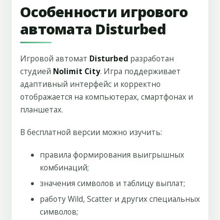
Особенности игрового
автомата Disturbed
Игровой автомат
Disturbed
разработан
студией
Nolimit City
. Игра поддерживает
адаптивный интерфейс и корректно
отображается на компьютерах, смартфонах и
планшетах.
В бесплатной версии можно изучить:
правила формирования выигрышных
комбинаций;
значения символов и таблицу выплат;
работу Wild, Scatter и других специальных
символов;