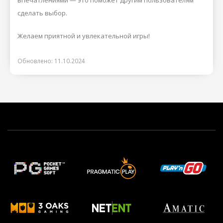
сделать выбор.
Желаем приятной и увлекательной игры!
Обновлено:
11.10.2024