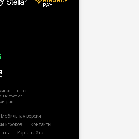
омните, что вы
. Не тратьте
оиграть.
Мобильная версия
ы игроков
Контакты
чать
Карта сайта