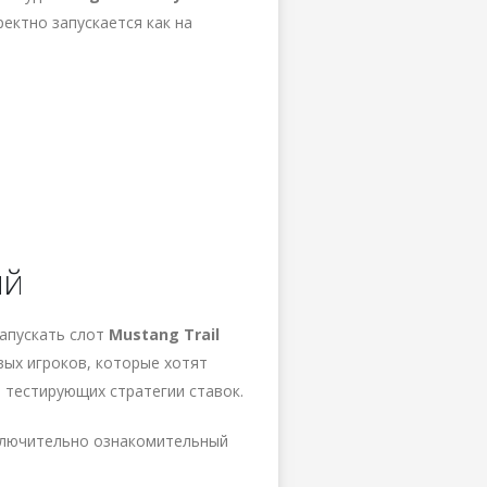
ектно запускается как на
ий
апускать слот
Mustang Trail
вых игроков, которые хотят
 тестирующих стратегии ставок.
сключительно ознакомительный