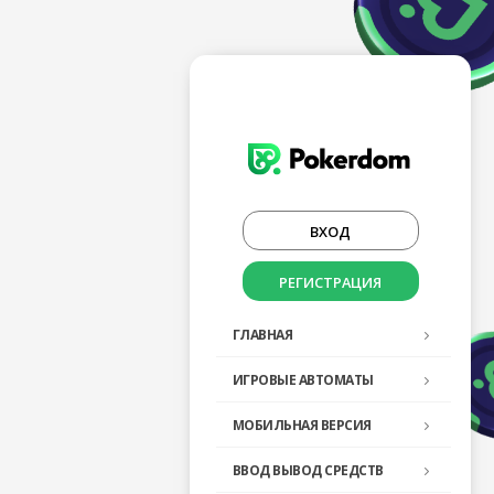
ВХОД
РЕГИСТРАЦИЯ
ГЛАВНАЯ
ИГРОВЫЕ АВТОМАТЫ
МОБИЛЬНАЯ ВЕРСИЯ
ВВОД ВЫВОД СРЕДСТВ