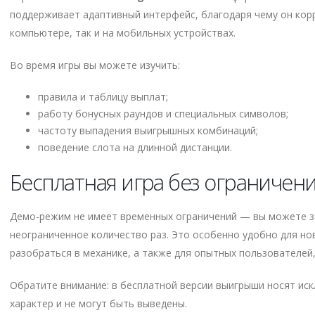
поддерживает адаптивный интерфейс, благодаря чему он корр
компьютере, так и на мобильных устройствах.
Во время игры вы можете изучить:
правила и таблицу выплат;
работу бонусных раундов и специальных символов;
частоту выпадения выигрышных комбинаций;
поведение слота на длинной дистанции.
Бесплатная игра без ограничен
Демо-режим не имеет временных ограничений — вы можете з
неограниченное количество раз. Это особенно удобно для но
разобраться в механике, а также для опытных пользователей,
Обратите внимание: в бесплатной версии выигрыши носят и
характер и не могут быть выведены.