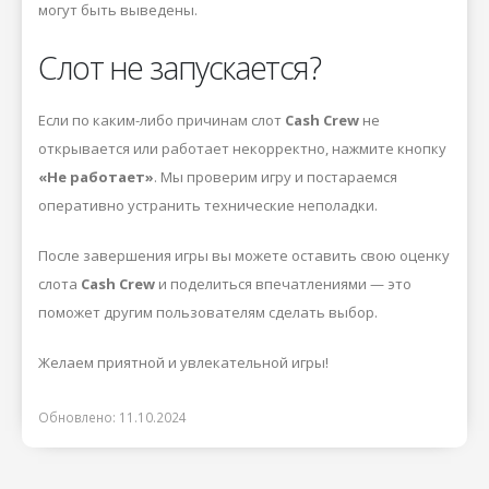
могут быть выведены.
Слот не запускается?
Если по каким-либо причинам слот
Cash Crew
не
открывается или работает некорректно, нажмите кнопку
«Не работает»
. Мы проверим игру и постараемся
оперативно устранить технические неполадки.
После завершения игры вы можете оставить свою оценку
слота
Cash Crew
и поделиться впечатлениями — это
поможет другим пользователям сделать выбор.
Желаем приятной и увлекательной игры!
Обновлено:
11.10.2024