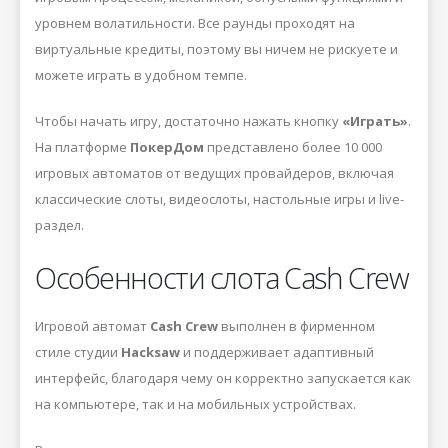
уровнем волатильности. Все раунды проходят на
виртуальные кредиты, поэтому вы ничем не рискуете и
можете играть в удобном темпе.
Чтобы начать игру, достаточно нажать кнопку
«Играть»
.
На платформе
ПокерДом
представлено более 10 000
игровых автоматов от ведущих провайдеров, включая
классические слоты, видеослоты, настольные игры и live-
раздел.
Особенности слота Cash Crew
Игровой автомат
Cash Crew
выполнен в фирменном
стиле студии
Hacksaw
и поддерживает адаптивный
интерфейс, благодаря чему он корректно запускается как
на компьютере, так и на мобильных устройствах.