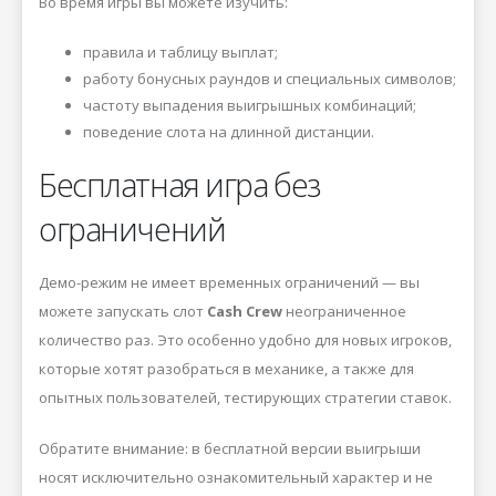
Во время игры вы можете изучить:
правила и таблицу выплат;
работу бонусных раундов и специальных символов;
частоту выпадения выигрышных комбинаций;
поведение слота на длинной дистанции.
Бесплатная игра без
ограничений
Демо-режим не имеет временных ограничений — вы
можете запускать слот
Cash Crew
неограниченное
количество раз. Это особенно удобно для новых игроков,
которые хотят разобраться в механике, а также для
опытных пользователей, тестирующих стратегии ставок.
Обратите внимание: в бесплатной версии выигрыши
носят исключительно ознакомительный характер и не