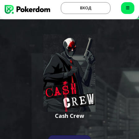
ВХОД
Cash Crew