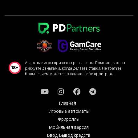
Азартные игры призваны развлекать. Помните, что вы
рискуете деньгами, когда делаете ставки. Не тратьте
больше, чем можете позволить себе проиграть.
Главная
Игровые автоматы
Фрироллы
Мобильная версия
Ввод Вывод средств