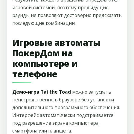
игровой системой, поэтому предыдущие
раунды не позволяют достоверно предсказать
последующие комбинации.
Игровые автоматы
ПокерДом на
компьютере и
телефоне
Демо-игра Tai the Toad
можно запускать
непосредственно в браузере без установки
дополнительного программного обеспечения.
Интерфейс автоматически подстраивается
под разрешение экрана компьютера,
смартфона или планшета.