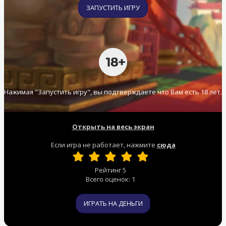
ЗАПУСТИТЬ ИГРУ
Нажимая "Запустить игру", вы подтверждаете что Вам есть 18 лет.
Открыть на весь экран
Если игра не работает, нажмите
сюда
Рейтинг
5
Всего оценок:
1
ИГРАТЬ НА ДЕНЬГИ