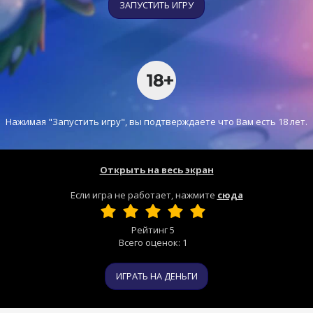
ЗАПУСТИТЬ ИГРУ
Нажимая "Запустить игру", вы подтверждаете что Вам есть 18 лет.
Открыть на весь экран
Если игра не работает, нажмите
сюда
Рейтинг
5
Всего оценок:
1
ИГРАТЬ НА ДЕНЬГИ