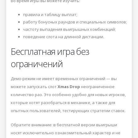
Во время игры вы можете изучить:
правила и таблицу выплат;
работу бонусных раундов и специальных символов;
частоту выпадения выигрышных комбинаций;
поведение слота на длинной дистанции.
Бесплатная игра без
ограничений
Демо-режим не имеет временных ограничений — вы
можете запускать слот
Xmas Drop
неограниченное
количество раз. Это особенно удобно для новых игроков,
которые хотят разобраться в механике, а также для
опытных пользователей, тестирующих стратегии ставок.
Обратите внимание: в бесплатной версии выигрыши
носят исключительно ознакомительный характер и не