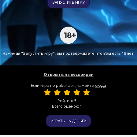
ЗАПУСТИТЬ ИГРУ
Нажимая "Запустить игру", вы подтверждаете что Вам есть 18 лет.
Открыть на весь экран
Если игра не работает, нажмите
сюда
Рейтинг
5
Всего оценок:
1
ИГРАТЬ НА ДЕНЬГИ