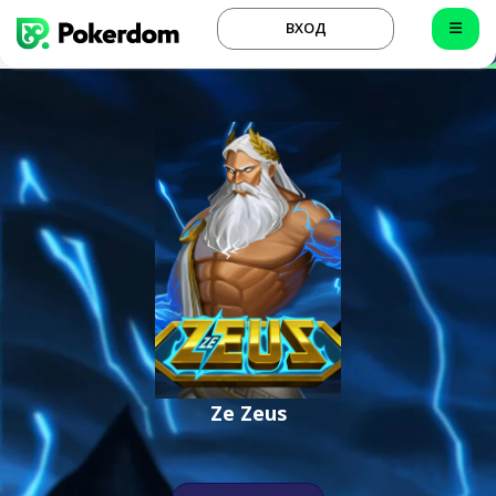
ВХОД
Ze Zeus