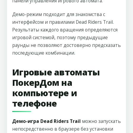
панели управления игрового автомата.
Демо-режим подходит для знакомства с
интерфейсом и правилами Dead Riders Trail.
Результаты каждого вращения определяются
игровой системой, поэтому предыдущие
раунды не позволяют достоверно предсказать
последующие комбинации.
Игровые автоматы
ПокерДом на
компьютере и
телефоне
Демо-игра Dead Riders Trail
можно запускать
непосредственно в браузере без установки