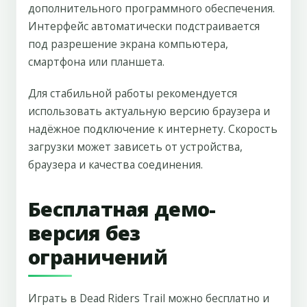
дополнительного программного обеспечения.
Интерфейс автоматически подстраивается
под разрешение экрана компьютера,
смартфона или планшета.
Для стабильной работы рекомендуется
использовать актуальную версию браузера и
надёжное подключение к интернету. Скорость
загрузки может зависеть от устройства,
браузера и качества соединения.
Бесплатная демо-
версия без
ограничений
Играть в Dead Riders Trail можно бесплатно и