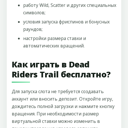
работу Wild, Scatter и других специальных
символов;
условия запуска фриспинов и бонусных
раундов;
настройки размера ставки и
автоматических вращений.
Как играть в Dead
Riders Trail бесплатно?
Для запуска слота не требуется создавать
аккаунт или вносить депозит. Откройте игру,
дождитесь полной загрузки и нажмите кнопку
вращения. При необходимости размер
виртуальной ставки можно изменить в