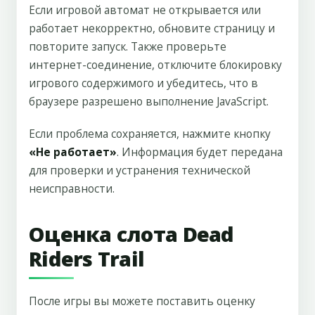
Если игровой автомат не открывается или
работает некорректно, обновите страницу и
повторите запуск. Также проверьте
интернет-соединение, отключите блокировку
игрового содержимого и убедитесь, что в
браузере разрешено выполнение JavaScript.
Если проблема сохраняется, нажмите кнопку
«Не работает»
. Информация будет передана
для проверки и устранения технической
неисправности.
Оценка слота Dead
Riders Trail
После игры вы можете поставить оценку