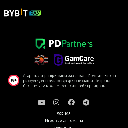
Азартные игры призваны развлекать. Помните, что вы
рискуете деньгами, когда делаете ставки. Не тратьте
больше, чем можете позволить себе проиграть.
Главная
Игровые автоматы
Фрироллы