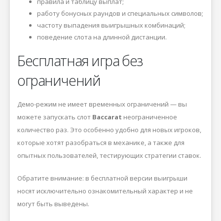
правила и таблицу выплат;
работу бонусных раундов и специальных символов;
частоту выпадения выигрышных комбинаций;
поведение слота на длинной дистанции.
Бесплатная игра без
ограничений
Демо-режим не имеет временных ограничений — вы
можете запускать слот
Baccarat
неограниченное
количество раз. Это особенно удобно для новых игроков,
которые хотят разобраться в механике, а также для
опытных пользователей, тестирующих стратегии ставок.
Обратите внимание: в бесплатной версии выигрыши
носят исключительно ознакомительный характер и не
могут быть выведены.