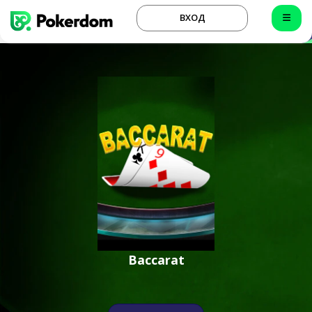
ВХОД
Baccarat