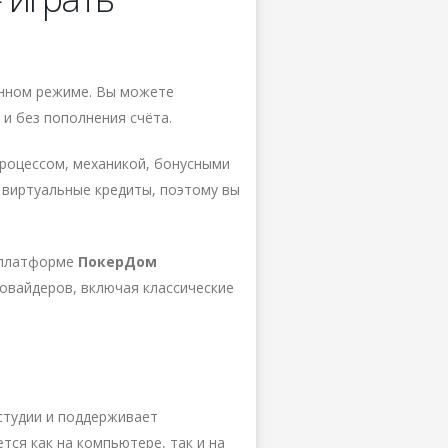
онном режиме. Вы можете
 и без пополнения счёта.
роцессом, механикой, бонусными
 виртуальные кредиты, поэтому вы
 платформе
ПокерДом
овайдеров, включая классические
студии
и поддерживает
тся как на компьютере, так и на