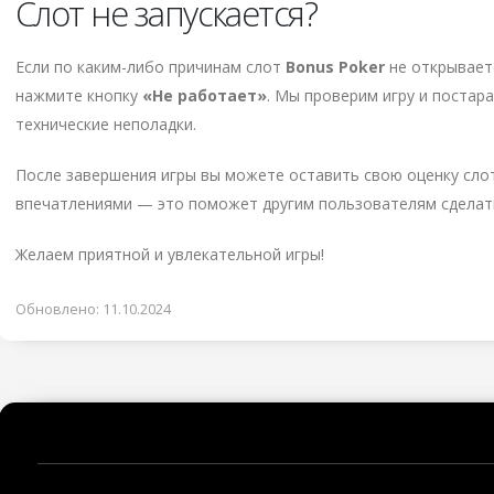
Слот не запускается?
Если по каким-либо причинам слот
Bonus Poker
не открывает
нажмите кнопку
«Не работает»
. Мы проверим игру и постар
технические неполадки.
После завершения игры вы можете оставить свою оценку сл
впечатлениями — это поможет другим пользователям сделат
Желаем приятной и увлекательной игры!
Обновлено:
11.10.2024