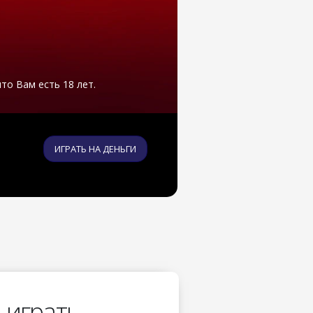
то Вам есть 18 лет.
ИГРАТЬ НА ДЕНЬГИ
 играть