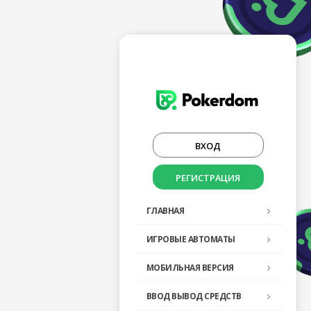
ВХОД
РЕГИСТРАЦИЯ
ГЛАВНАЯ
ИГРОВЫЕ АВТОМАТЫ
МОБИЛЬНАЯ ВЕРСИЯ
ВВОД ВЫВОД СРЕДСТВ