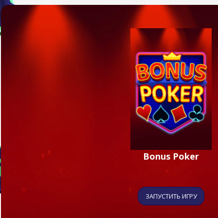
Bonus Poker
ЗАПУСТИТЬ ИГРУ