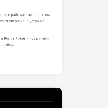
ся или работает некорректно,
аемся оперативно устранить
ота
Bonus Poker
и поделиться
ь выбор.