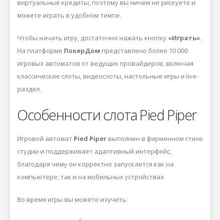
виртуальные кредиты, поэтому вы ничем не рискуете и
можете играть в удобном темпе.
Чтобы начать игру, достаточно нажать кнопку
«Играть»
.
На платформе
ПокерДом
представлено более 10 000
игровых автоматов от ведущих провайдеров, включая
классические слоты, видеослоты, настольные игры и live-
раздел.
Особенности слота Pied Piper
Игровой автомат
Pied Piper
выполнен в фирменном стиле
студии
и поддерживает адаптивный интерфейс,
благодаря чему он корректно запускается как на
компьютере, так и на мобильных устройствах.
Во время игры вы можете изучить: