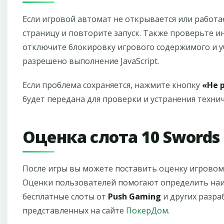
Если игровой автомат не открывается или работа
страницу и повторите запуск. Также проверьте и
отключите блокировку игрового содержимого и уб
разрешено выполнение JavaScript.
Если проблема сохраняется, нажмите кнопку
«Не 
будет передана для проверки и устранения техни
Оценка слота 10 Swords
После игры вы можете поставить оценку игровому
Оценки пользователей помогают определить на
бесплатные слоты от
Push Gaming
и других разра
представленных на сайте
ПокерДом
.