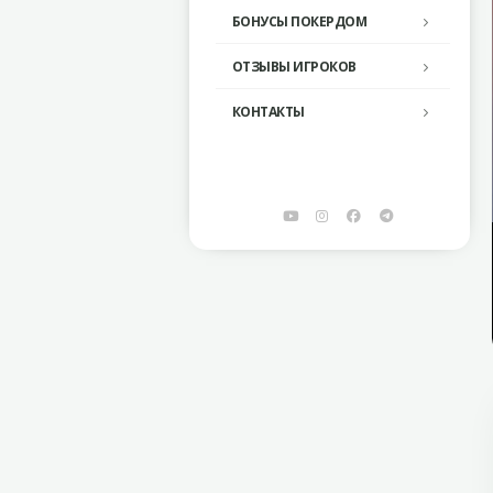
БОНУСЫ ПОКЕРДОМ
ОТЗЫВЫ ИГРОКОВ
КОНТАКТЫ