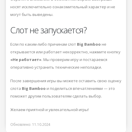
носят исключительно ознакомительный характер и не
могут быть выведены.
Слот не запускается?
Если по каким-либо причинам слот
Big Bamboo
не
открывается или работает некорректно, нажмите кнопку
«Не работает»
. Мы проверим игру и постараемся
оперативно устранить технические неполадки.
После завершения игры вы можете оставить свою оценку
слота
Big Bamboo
и поделиться впечатлениями — это
поможет другим пользователям сделать выбор.
Желаем приятной и увлекательной игры!
Обновлено:
11.10.2024