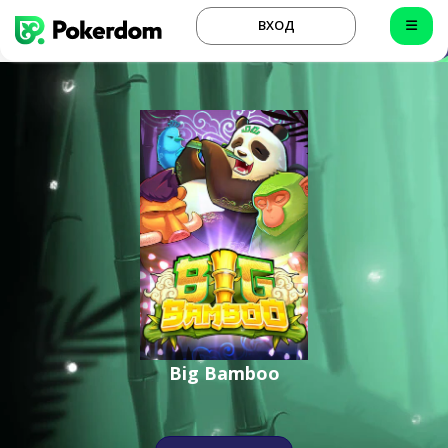
ВХОД
Big Bamboo