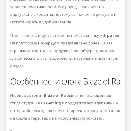
уровнем волатильности. Все раунды проходят на
виртуальные кредиты, поэтому вы ничем не рискуете и
можете играть в удобном темпе.
Чтобы начать игру, достаточно нажать кнопку
«Играть»
.
На платформе
ПокерДом
представлено более 10 000
игровых автоматов от ведущих провайдеров, включая
классические слоты, видеослоты, настольные игры и live-
раздел.
Особенности слота Blaze of Ra
Игровой автомат
Blaze of Ra
выполнен в фирменном
стиле студии
Push Gaming
и поддерживает адаптивный
интерфейс, благодаря чему он корректно запускается как
на компьютере, так и на мобильных устройствах.