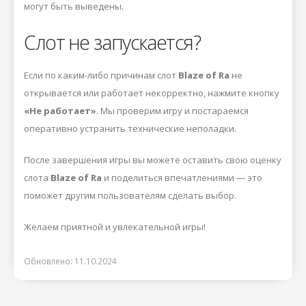
могут быть выведены.
Слот не запускается?
Если по каким-либо причинам слот
Blaze of Ra
не
открывается или работает некорректно, нажмите кнопку
«Не работает»
. Мы проверим игру и постараемся
оперативно устранить технические неполадки.
После завершения игры вы можете оставить свою оценку
слота
Blaze of Ra
и поделиться впечатлениями — это
поможет другим пользователям сделать выбор.
Желаем приятной и увлекательной игры!
Обновлено:
11.10.2024