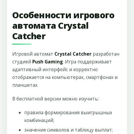
Особенности игрового
автомата Crystal
Catcher
Игровой автомат
Crystal Catcher
разработан
студией
Push Gaming
. Игра поддерживает
адаптивный интерфейс и корректно
отображается на компьютерах, смартфонах и
планшетах.
В бесплатной версии можно изучить:
правила формирования выигрышных
комбинаций;
значения символов и таблицу выплат;