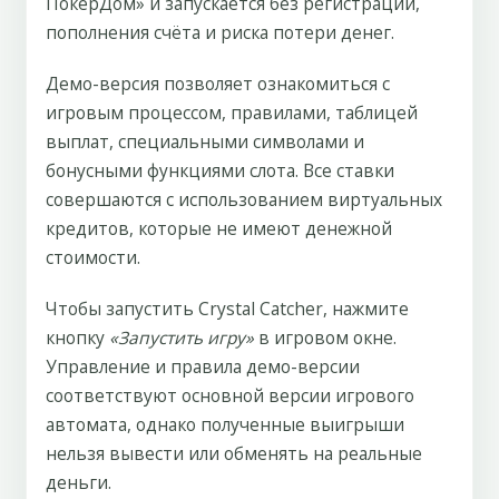
ПокерДом» и запускается без регистрации,
пополнения счёта и риска потери денег.
Демо-версия позволяет ознакомиться с
игровым процессом, правилами, таблицей
выплат, специальными символами и
бонусными функциями слота. Все ставки
совершаются с использованием виртуальных
кредитов, которые не имеют денежной
стоимости.
Чтобы запустить Crystal Catcher, нажмите
кнопку
«Запустить игру»
в игровом окне.
Управление и правила демо-версии
соответствуют основной версии игрового
автомата, однако полученные выигрыши
нельзя вывести или обменять на реальные
деньги.