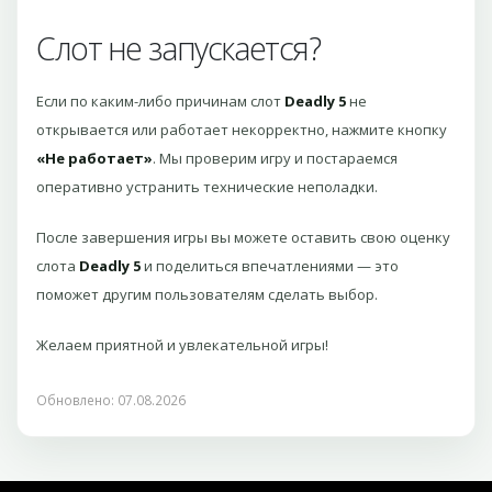
Слот не запускается?
Если по каким-либо причинам слот
Deadly 5
не
открывается или работает некорректно, нажмите кнопку
«Не работает»
. Мы проверим игру и постараемся
оперативно устранить технические неполадки.
После завершения игры вы можете оставить свою оценку
слота
Deadly 5
и поделиться впечатлениями — это
поможет другим пользователям сделать выбор.
Желаем приятной и увлекательной игры!
Обновлено:
07.08.2026