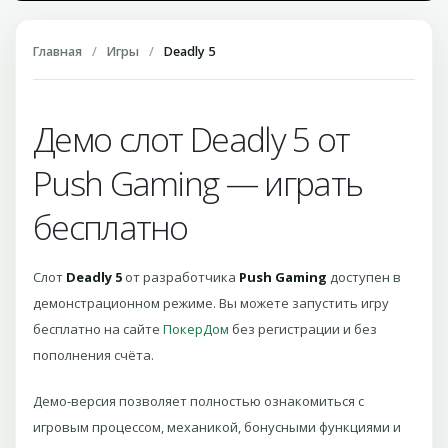
Главная
Игры
Deadly 5
Демо слот Deadly 5 от
Push Gaming — играть
бесплатно
Слот
Deadly 5
от разработчика
Push Gaming
доступен в
демонстрационном режиме. Вы можете запустить игру
бесплатно на сайте
ПокерДом
без регистрации и без
пополнения счёта.
Демо-версия позволяет полностью ознакомиться с
игровым процессом, механикой, бонусными функциями и