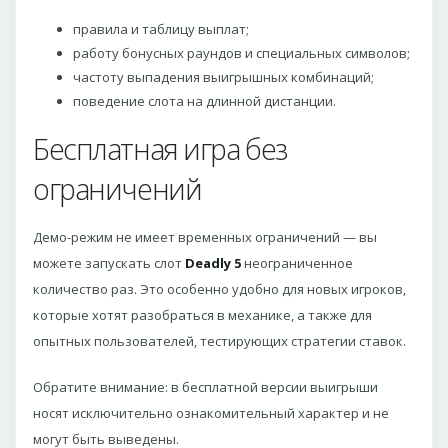
правила и таблицу выплат;
работу бонусных раундов и специальных символов;
частоту выпадения выигрышных комбинаций;
поведение слота на длинной дистанции.
Бесплатная игра без
ограничений
Демо-режим не имеет временных ограничений — вы
можете запускать слот
Deadly 5
неограниченное
количество раз. Это особенно удобно для новых игроков,
которые хотят разобраться в механике, а также для
опытных пользователей, тестирующих стратегии ставок.
Обратите внимание: в бесплатной версии выигрыши
носят исключительно ознакомительный характер и не
могут быть выведены.