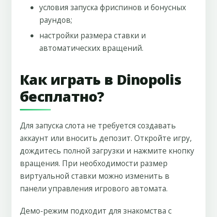
условия запуска фриспинов и бонусных
раундов;
настройки размера ставки и
автоматических вращений.
Как играть в Dinopolis
бесплатно?
Для запуска слота не требуется создавать
аккаунт или вносить депозит. Откройте игру,
дождитесь полной загрузки и нажмите кнопку
вращения. При необходимости размер
виртуальной ставки можно изменить в
панели управления игрового автомата.
Демо-режим подходит для знакомства с