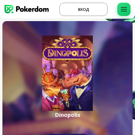
ВХОД
Dinopolis