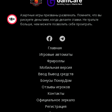
Азартные игры призваны развлекать. Помните, что вы
рискуете деньгами, когда делаете ставки. Не тратьте
больше, чем можете позволить себе проиграть.
Главная
Игровые автоматы
Фрироллы
Мобильная версия
Ввод Вывод средств
Бонусы ПокерДом
Отзывы игроков
Контакты
Официальное зеркало
Регистрация