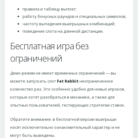
правила и таблицу выплат;
работу бонусных раундов и специальных символов;
частоту выпадения выигрышных комбинаций;
поведение слота на длинной дистанции.
Бесплатная игра без
ограничений
Демо-режим не имеет временных ограничений — вы
можете запускать слот
Fat Rabbit
неограниченное
количество раз. Это особенно удобно для новых игроков,
которые хотят разобраться в механике, а также для
опытных пользователей, тестирующих стратегии ставок.
Обратите внимание: в бесплатной версии выигрыши
носят исключительно ознакомительный характер и не
могут быть выведены.