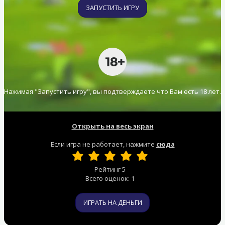
ЗАПУСТИТЬ ИГРУ
Нажимая "Запустить игру", вы подтверждаете что Вам есть 18 лет.
Открыть на весь экран
Если игра не работает, нажмите
сюда
Рейтинг
5
Всего оценок:
1
ИГРАТЬ НА ДЕНЬГИ