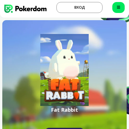
ВХОД
Fat Rabbit