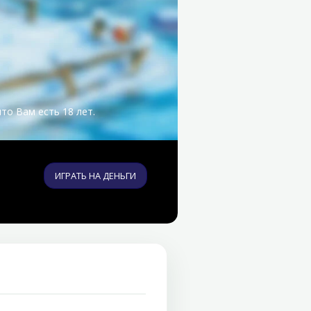
то Вам есть 18 лет.
ИГРАТЬ НА ДЕНЬГИ