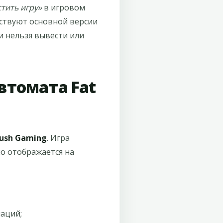
стить игру»
в игровом
тствуют основной версии
 нельзя вывести или
втомата Fat
ush Gaming
. Игра
о отображается на
аций;