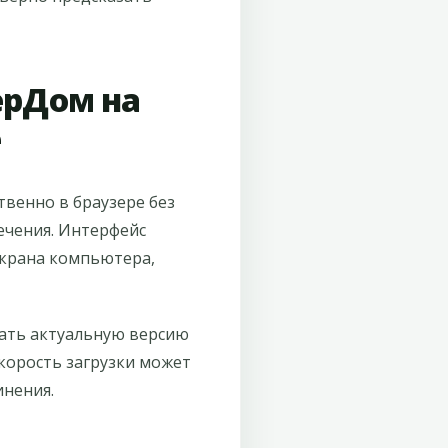
ерДом на
е
венно в браузере без
ечения. Интерфейс
экрана компьютера,
вать актуальную версию
корость загрузки может
инения.