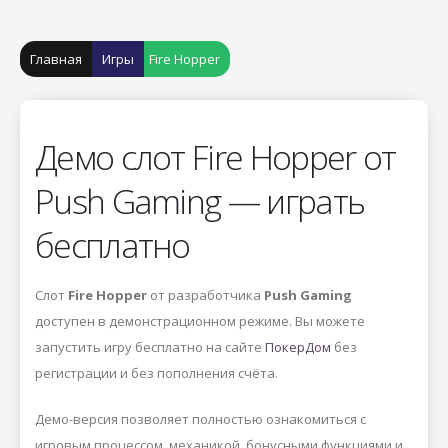
Главная
Игры
Fire Hopper
Демо слот Fire Hopper от
Push Gaming — играть
бесплатно
Слот
Fire Hopper
от разработчика
Push Gaming
доступен в демонстрационном режиме. Вы можете
запустить игру бесплатно на сайте
ПокерДом
без
регистрации и без пополнения счёта.
Демо-версия позволяет полностью ознакомиться с
игровым процессом, механикой, бонусными функциями и