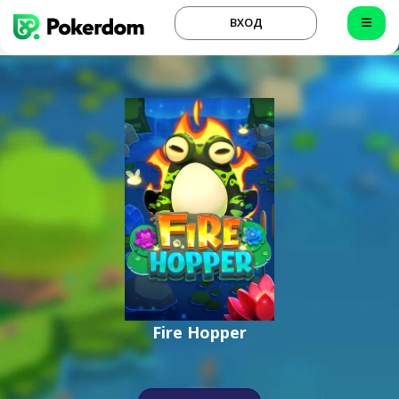
ВХОД
Fire Hopper