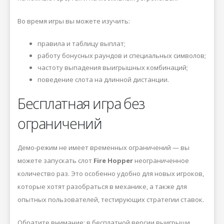
Во время игры вы можете изучить:
правила и таблицу выплат;
работу бонусных раундов и специальных символов;
частоту выпадения выигрышных комбинаций;
поведение слота на длинной дистанции.
Бесплатная игра без
ограничений
Демо-режим не имеет временных ограничений — вы
можете запускать слот
Fire Hopper
неограниченное
количество раз. Это особенно удобно для новых игроков,
которые хотят разобраться в механике, а также для
опытных пользователей, тестирующих стратегии ставок.
Обратите внимание: в бесплатной версии выигрыши