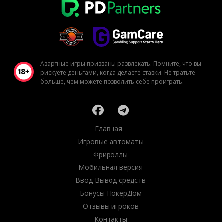
Азартные игры призваны развлекать. Помните, что вы
рискуете деньгами, когда делаете ставки. Не тратьте
больше, чем можете позволить себе проиграть.
Главная
Игровые автоматы
Фрироллы
Мобильная версия
Ввод Вывод средств
Бонусы ПокерДом
Отзывы игроков
Контакты